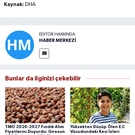
Kaynak:
DHA
EDITÖR HAKKINDA
HABER MERKEZİ
Bunlar da ilginizi çekebilir
TMO 2026-2027 Fındık Alım
Yüksekten Düşüp Ölen E.C
Fiyatlarını Duyurdu: Giresun
Vücudundaki Kesi İzleri