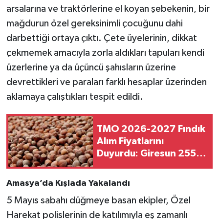
arsalarına ve traktörlerine el koyan şebekenin, bir
mağdurun özel gereksinimli çocuğunu dahi
darbettiği ortaya çıktı. Çete üyelerinin, dikkat
çekmemek amacıyla zorla aldıkları tapuları kendi
üzerlerine ya da üçüncü şahısların üzerine
devrettikleri ve paraları farklı hesaplar üzerinden
aklamaya çalıştıkları tespit edildi.
TMO 2026-2027 Fındık
Alım Fiyatlarını
Duyurdu: Giresun 255
TL, Levant 250 TL
Amasya’da Kışlada Yakalandı
5 Mayıs sabahı düğmeye basan ekipler, Özel
Harekat polislerinin de katılımıyla eş zamanlı