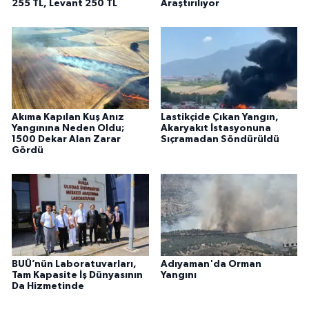
255 TL, Levant 250 TL
Araştırılıyor
Akıma Kapılan Kuş Anız
Lastikçide Çıkan Yangın,
Yangınına Neden Oldu;
Akaryakıt İstasyonuna
1500 Dekar Alan Zarar
Sıçramadan Söndürüldü
Gördü
BUÜ’nün Laboratuvarları,
Adıyaman'da Orman
Tam Kapasite İş Dünyasının
Yangını
Da Hizmetinde