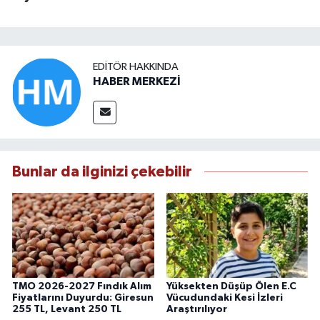
EDITÖR HAKKINDA
HABER MERKEZİ
Bunlar da ilginizi çekebilir
TMO 2026-2027 Fındık Alım
Yüksekten Düşüp Ölen E.C
Fiyatlarını Duyurdu: Giresun
Vücudundaki Kesi İzleri
255 TL, Levant 250 TL
Araştırılıyor