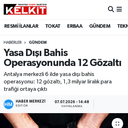
RESMİ İLANLAR
TOKAT
ERBAA
GÜNDEM
TEK
HABERLER
GÜNDEM
Yasa Dışı Bahis
Operasyonunda 12 Gözaltı
Antalya merkezli 6 ilde yasa dışı bahis
operasyonu: 12 gözaltı, 1,3 milyar liralık para
trafiği ortaya çıktı
HABER MERKEZİ
07.07.2026 - 14:48
EDITÖR
YAYINLANMA