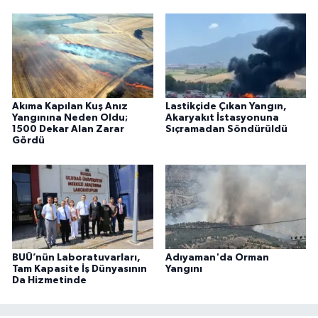
Akıma Kapılan Kuş Anız
Lastikçide Çıkan Yangın,
Yangınına Neden Oldu;
Akaryakıt İstasyonuna
1500 Dekar Alan Zarar
Sıçramadan Söndürüldü
Gördü
BUÜ’nün Laboratuvarları,
Adıyaman'da Orman
Tam Kapasite İş Dünyasının
Yangını
Da Hizmetinde