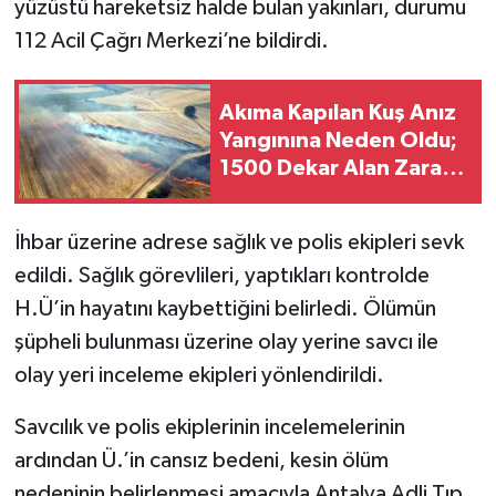
yüzüstü hareketsiz halde bulan yakınları, durumu
112 Acil Çağrı Merkezi’ne bildirdi.
Akıma Kapılan Kuş Anız
Yangınına Neden Oldu;
1500 Dekar Alan Zarar
Gördü
İhbar üzerine adrese sağlık ve polis ekipleri sevk
edildi. Sağlık görevlileri, yaptıkları kontrolde
H.Ü’in hayatını kaybettiğini belirledi. Ölümün
şüpheli bulunması üzerine olay yerine savcı ile
olay yeri inceleme ekipleri yönlendirildi.
Savcılık ve polis ekiplerinin incelemelerinin
ardından Ü.’in cansız bedeni, kesin ölüm
nedeninin belirlenmesi amacıyla Antalya Adli Tıp