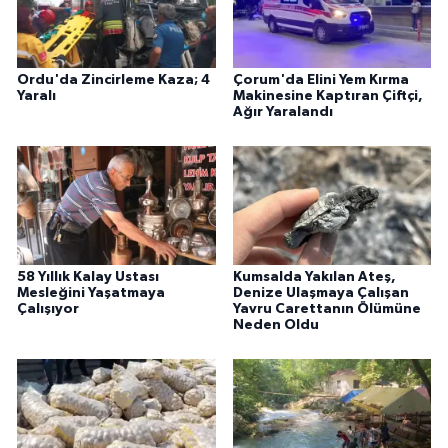
Ordu'da Zincirleme Kaza; 4
Çorum'da Elini Yem Kırma
Yaralı
Makinesine Kaptıran Çiftçi,
Ağır Yaralandı
58 Yıllık Kalay Ustası
Kumsalda Yakılan Ateş,
Mesleğini Yaşatmaya
Denize Ulaşmaya Çalışan
Çalışıyor
Yavru Carettanın Ölümüne
Neden Oldu