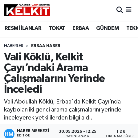
RESMİ İLANLAR
TOKAT
ERBAA
GÜNDEM
TEK
HABERLER
ERBAA HABER
Vali Köklü, Kelkit
Çayı’ndaki Arama
Çalışmalarını Yerinde
İnceledi
Vali Abdullah Köklü, Erbaa`da Kelkit Çayı’nda
kaybolan iki genci arama çalışmalarını yerinde
inceleyerek yetkililerden bilgi aldı.
HABER MERKEZİ
30.05.2026 - 12:25
1 DK
EDITÖR
YAYINLANMA
OKUNMA SÜRESI