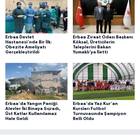
Erbaa Devlet
Erbaa Ziraat Odası Başkanı
Hastanesi'nde Bir İlk:
Köksal, Üreticilerin
Obezite Ameliyatı
Taleplerini Bakan
Gerçekleştirildi
Yumaklı’ya İletti
Erbaa'da Yangın Paniği:
Erbaa'da Yaz Kur'an
Alevler İki Binaya Sıçradı,
Kursları Futbol
Üst Katlar Kullanılamaz
Turnuvasında Şampiyon
Hale Geldi
Belli Oldu