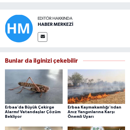
EDITÖR HAKKINDA
HABER MERKEZİ
Bunlar da ilginizi çekebilir
Erbaa’da Büyük Çekirge
Erbaa Kaymakamlığı'ndan
Alarmı! Vatandaşlar Çözüm
Anız Yangınlarına Karşı
Bekliyor
Önemli Uyarı