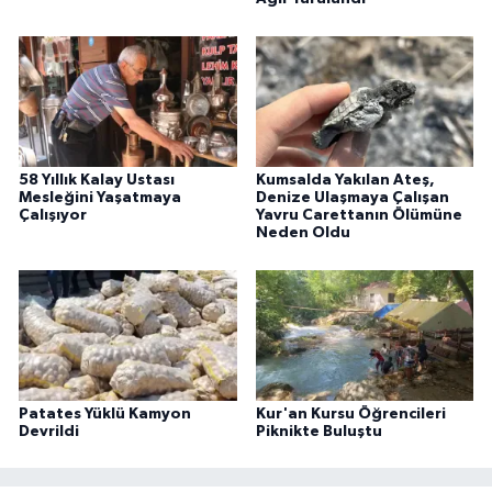
58 Yıllık Kalay Ustası
Kumsalda Yakılan Ateş,
Mesleğini Yaşatmaya
Denize Ulaşmaya Çalışan
Çalışıyor
Yavru Carettanın Ölümüne
Neden Oldu
Patates Yüklü Kamyon
Kur'an Kursu Öğrencileri
Devrildi
Piknikte Buluştu