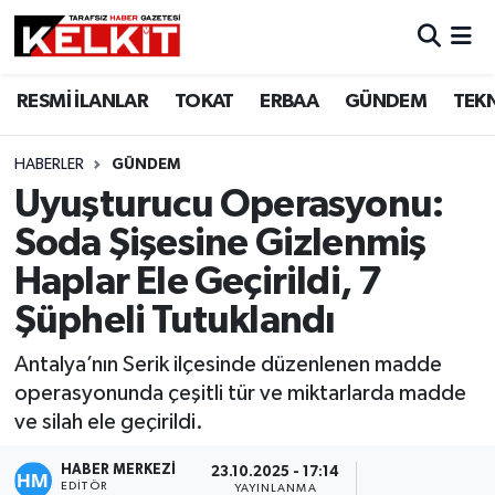
RESMİ İLANLAR
TOKAT
ERBAA
GÜNDEM
TEK
HABERLER
GÜNDEM
Uyuşturucu Operasyonu:
Soda Şişesine Gizlenmiş
Haplar Ele Geçirildi, 7
Şüpheli Tutuklandı
Antalya’nın Serik ilçesinde düzenlenen madde
operasyonunda çeşitli tür ve miktarlarda madde
ve silah ele geçirildi.
HABER MERKEZİ
23.10.2025 - 17:14
EDITÖR
YAYINLANMA