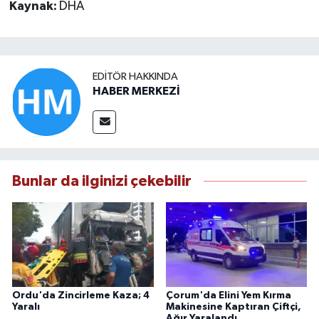
Kaynak:
DHA
EDITÖR HAKKINDA
HABER MERKEZİ
Bunlar da ilginizi çekebilir
Ordu'da Zincirleme Kaza; 4
Çorum'da Elini Yem Kırma
Yaralı
Makinesine Kaptıran Çiftçi,
Ağır Yaralandı