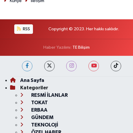
Künye
İletişim
RSS
Copyright © 2023. Her hakkı saklıdır.
Haber Yazılımı:
TE Bilişim
Ana Sayfa
Kategoriler
RESMİ İLANLAR
TOKAT
ERBAA
GÜNDEM
TEKNOLOJİ
ÖZEL HABER