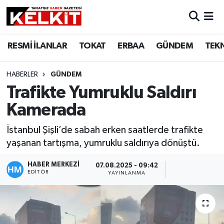
RESMİ İLANLAR
TOKAT
ERBAA
GÜNDEM
TEK
HABERLER
GÜNDEM
Trafikte Yumruklu Saldırı
Kamerada
İstanbul Şişli’de sabah erken saatlerde trafikte
yaşanan tartışma, yumruklu saldırıya dönüştü.
HABER MERKEZİ
07.08.2025 - 09:42
EDITÖR
YAYINLANMA