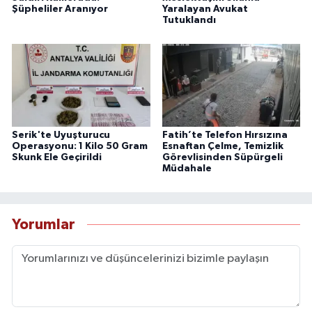
Şüpheliler Aranıyor
Yaralayan Avukat
Tutuklandı
Serik'te Uyuşturucu
Fatih’te Telefon Hırsızına
Operasyonu: 1 Kilo 50 Gram
Esnaftan Çelme, Temizlik
Skunk Ele Geçirildi
Görevlisinden Süpürgeli
Müdahale
Yorumlar