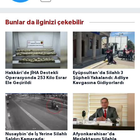
Bunlar da ilginizi çekebilir
Hakkâri’de JİHA Destekli
Eyüpsultan'da Silahlı 3
Operasyonda 253 Kilo Esrar
Şüpheli Yakalandı: Adliye
Ele Geçirildi
Kavgasına Gidiyorlardı
Nusaybin'de İş Yerine Silahlı
Afyonkarahisar'da
Saldırı Kamerada:
Meslektaşını Silahla