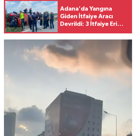
Adana'da Yangına
Giden İtfaiye Aracı
Devrildi: 3 İtfaiye Eri
Yaralandı