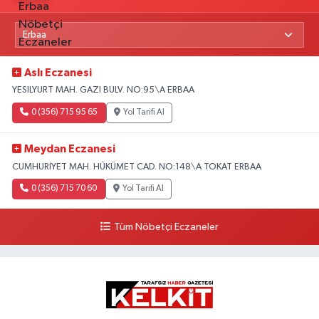
Aslı Eczanesi
YESILYURT MAH. GAZI BULV. NO:95\A ERBAA
0 (356) 715 95 65
Yol Tarifi Al
Meydan Eczanesi
CUMHURİYET MAH. HÜKÜMET CAD. NO:148\A TOKAT ERBAA
0 (356) 715 70 60
Yol Tarifi Al
Tüm Nöbetçi Eczaneler