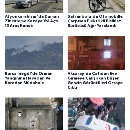
Afyonkarahisar'da Duman
Safranbolu'da Otomobille
Zincirleme Kazaya Yol Açtı:
Çarpışan Elektrikli Bisiklet
13 Araç Karıştı
Sürücüsü Ağır Yaralandı
Bursa İnegöl'de Orman
Aksaray'da Çatıdan Eve
Yangınına Havadan Ve
Girmeye Çalışırken Düşen
Karadan Müdahale
Gencin Görüntüleri Ortaya
Çıktı