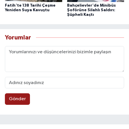
Fatih'te 138 Tarihi Çeşme
Bahçelievler'de Minibüs
Yeniden Suya Kavuştu
Şoförüne Silahlı Saldırı:
Şüpheli Kaçtı
Yorumlar
Gönder