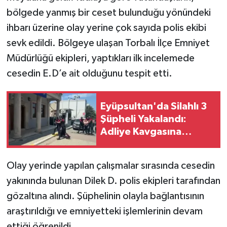
bölgede yanmış bir ceset bulunduğu yönündeki
ihbarı üzerine olay yerine çok sayıda polis ekibi
sevk edildi. Bölgeye ulaşan Torbalı İlçe Emniyet
Müdürlüğü ekipleri, yaptıkları ilk incelemede
cesedin E.D’e ait olduğunu tespit etti.
Eyüpsultan'da Silahlı 3
Şüpheli Yakalandı:
Adliye Kavgasına
Gidiyorlardı
Olay yerinde yapılan çalışmalar sırasında cesedin
yakınında bulunan Dilek D. polis ekipleri tarafından
gözaltına alındı. Şüphelinin olayla bağlantısının
araştırıldığı ve emniyetteki işlemlerinin devam
ettiği öğrenildi.