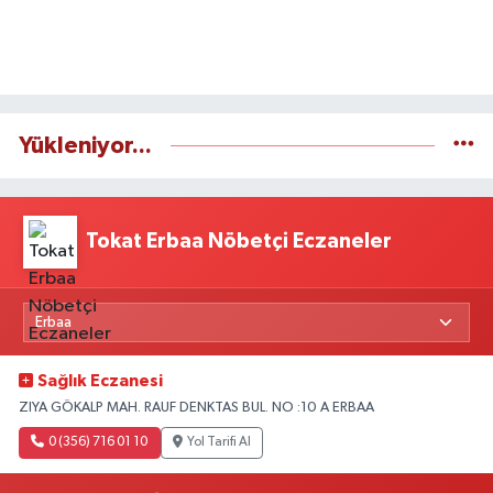
Yükleniyor...
Tokat Erbaa Nöbetçi Eczaneler
Sağlık Eczanesi
ZIYA GÖKALP MAH. RAUF DENKTAS BUL. NO :10 A ERBAA
0 (356) 716 01 10
Yol Tarifi Al