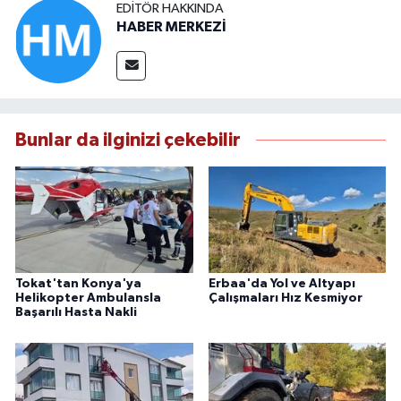
EDITÖR HAKKINDA
HABER MERKEZİ
Bunlar da ilginizi çekebilir
Tokat'tan Konya'ya
Erbaa'da Yol ve Altyapı
Helikopter Ambulansla
Çalışmaları Hız Kesmiyor
Başarılı Hasta Nakli