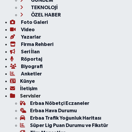
GÜNDEM
TEKNOLOJİ
ÖZEL HABER
Foto Galeri
Video
Yazarlar
Firma Rehberi
Seri İlan
Röportaj
Biyografi
Anketler
Künye
İletişim
Servisler
Erbaa Nöbetçi Eczaneler
Erbaa Hava Durumu
Erbaa Trafik Yoğunluk Haritası
Süper Lig Puan Durumu ve Fikstür