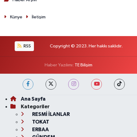
Künye
İletişim
RSS
Copyright © 2023. Her hakkı saklıdır.
Haber Yazılımı:
TE Bilişim
Ana Sayfa
Kategoriler
RESMİ İLANLAR
TOKAT
ERBAA