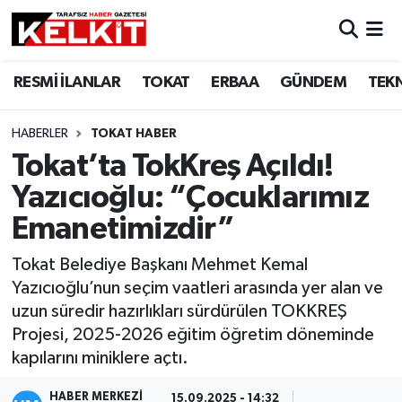
RESMİ İLANLAR
TOKAT
ERBAA
GÜNDEM
TEK
HABERLER
TOKAT HABER
Tokat’ta TokKreş Açıldı!
Yazıcıoğlu: “Çocuklarımız
Emanetimizdir”
Tokat Belediye Başkanı Mehmet Kemal
Yazıcıoğlu’nun seçim vaatleri arasında yer alan ve
uzun süredir hazırlıkları sürdürülen TOKKREŞ
Projesi, 2025-2026 eğitim öğretim döneminde
kapılarını miniklere açtı.
HABER MERKEZİ
15.09.2025 - 14:32