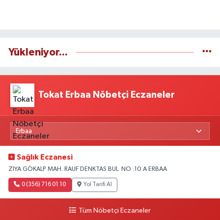
Yükleniyor...
Tokat Erbaa Nöbetçi Eczaneler
Sağlık Eczanesi
ZIYA GÖKALP MAH. RAUF DENKTAS BUL. NO :10 A ERBAA
0 (356) 716 01 10
Yol Tarifi Al
Tüm Nöbetçi Eczaneler