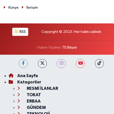
Künye
İletişim
RSS
Copyright © 2023. Her hakkı saklıdır.
Haber Yazılımı:
TE Bilişim
Ana Sayfa
Kategoriler
RESMİ İLANLAR
TOKAT
ERBAA
GÜNDEM
TEKNOLOJİ