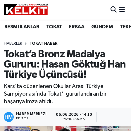
RESMİ İLANLAR
TOKAT
ERBAA
GÜNDEM
TEK
HABERLER
TOKAT HABER
Tokat’a Bronz Madalya
Gururu: Hasan Göktuğ Han
Türkiye Üçüncüsü!
Kars’ta düzenlenen Okullar Arası Türkiye
Şampiyonası’nda Tokat’ı gururlandıran bir
başarıya imza atıldı.
HABER MERKEZİ
06.06.2026 - 14:10
EDITÖR
YAYINLANMA