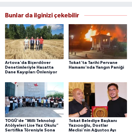
Bunlar da ilginizi çekebilir
Artova'da Biçerdöver
Tokat'ta Tarihi Pervane
Denetimleriyle Hasatta
Hamamı'nda Yangın Paniği
Dane Kayıpları Önleniyor
TOGÜ’de “Milli Teknoloji
Tokat Belediye Başkanı
Atölyeleri Lise Yaz Okulu”
Yazıcıoğlu, Dostlar
Sertifika Töreniyle Sona
Meclisi'nin Ağustos Ayı