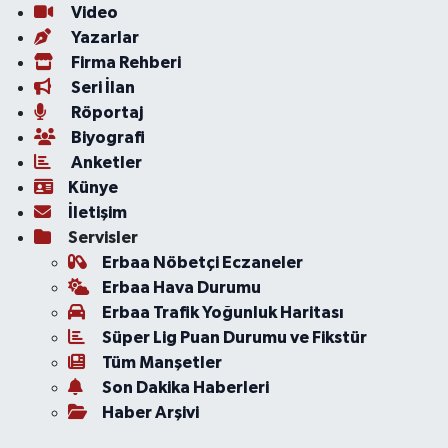
Video
Yazarlar
Firma Rehberi
Seri İlan
Röportaj
Biyografi
Anketler
Künye
İletişim
Servisler
Erbaa Nöbetçi Eczaneler
Erbaa Hava Durumu
Erbaa Trafik Yoğunluk Haritası
Süper Lig Puan Durumu ve Fikstür
Tüm Manşetler
Son Dakika Haberleri
Haber Arşivi