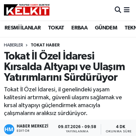
RESMİ İLANLAR
TOKAT
ERBAA
GÜNDEM
TEK
HABERLER
TOKAT HABER
Tokat İl Özel İdaresi
Kırsalda Altyapı ve Ulaşım
Yatırımlarını Sürdürüyor
Tokat İl Özel İdaresi, il genelindeki yaşam
kalitesini artırmak, güvenli ulaşımı sağlamak ve
kırsal altyapıyı güçlendirmek amacıyla
çalışmalarını aralıksız sürdürüyor.
HABER MERKEZİ
09.07.2026 - 09:58
4 DK
EDITÖR
YAYINLANMA
OKUNMA SÜRESI