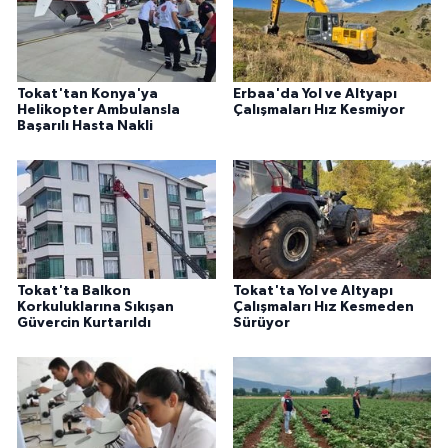
Tokat'tan Konya'ya
Erbaa'da Yol ve Altyapı
Helikopter Ambulansla
Çalışmaları Hız Kesmiyor
Başarılı Hasta Nakli
Tokat'ta Balkon
Tokat'ta Yol ve Altyapı
Korkuluklarına Sıkışan
Çalışmaları Hız Kesmeden
Güvercin Kurtarıldı
Sürüyor