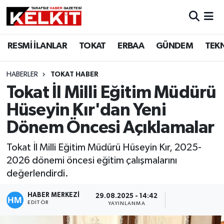
RESMİ İLANLAR
TOKAT
ERBAA
GÜNDEM
TEK
HABERLER
TOKAT HABER
Tokat İl Milli Eğitim Müdürü
Hüseyin Kır'dan Yeni
Dönem Öncesi Açıklamalar
Tokat İl Milli Eğitim Müdürü Hüseyin Kır, 2025-
2026 dönemi öncesi eğitim çalışmalarını
değerlendirdi.
HABER MERKEZİ
29.08.2025 - 14:42
EDITÖR
YAYINLANMA