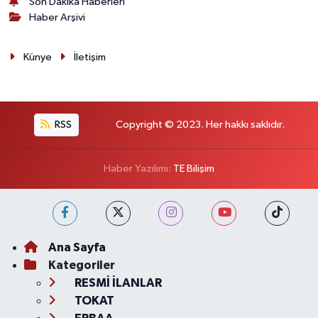
Son Dakika Haberleri
Haber Arşivi
Künye
İletişim
RSS
Copyright © 2023. Her hakkı saklıdır.
Haber Yazılımı:
TE Bilişim
Ana Sayfa
Kategoriler
RESMİ İLANLAR
TOKAT