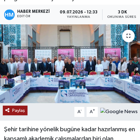
HABER MERKEZİ
09.07.2026 - 12:33
3 DK
EDITÖR
YAYINLANMA
OKUNMA SÜRESI
Paylaş
-
+
A
A
Şehir tarihine yönelik bugüne kadar hazırlanmış en
kapsamlı akademik çalışmalardan biri olan