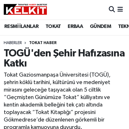
RESMİ İLANLAR
TOKAT
ERBAA
GÜNDEM
TEK
HABERLER
TOKAT HABER
TOGÜ'den Şehir Hafızasına
Katkı
Tokat Gaziosmanpaşa Üniversitesi (TOGÜ),
şehrin köklü tarihini, kültürünü ve medeniyet
mirasını geleceğe taşıyacak olan 5 ciltlik
“Geçmişten Günümüze Tokat” külliyatını ve
kentin akademik belleğini tek çatı altında
toplayacak “Tokat Kitaplığı” projesini
Gökmedrese’de düzenlenen görkemli bir
programla kamuoyuna duyurdu.