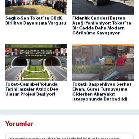
Sağlık-Sen Tokat’ta Güçlü
Fidanlık Caddesi Baştan
Birlik ve Dayanışma Vurgusu
Aşağı Yenileniyor: Tokat’ta
Bir Cadde Daha Modern
Görünüme Kavuşuyor
Tokat-Çamlıbel Yolunda
Tokatlı Başpehlivan Serhat
Tarihi İmzalar Atıldı: Dev
Elvan, Güreş Turnuvasına
Ulaşım Projesi Başlıyor!
Giderken Akaryakıt
İstasyonunda Darbedildi
Yorumlar