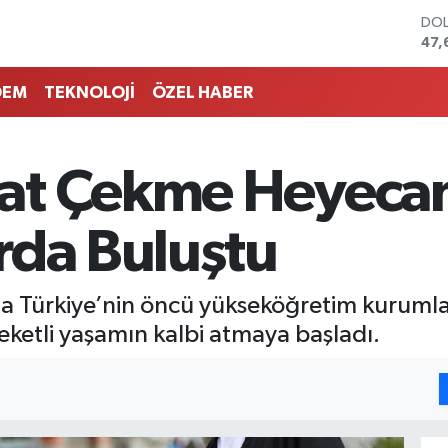
DO
47,
EU
55,
DEM
TEKNOLOJİ
ÖZEL HABER
STE
64,
GRA
651
t Çekme Heyecanı
BİS
13.
BIT
rda Buluştu
64.
 Türkiye’nin öncü yükseköğretim kurumlar
eketli yaşamın kalbi atmaya başladı.