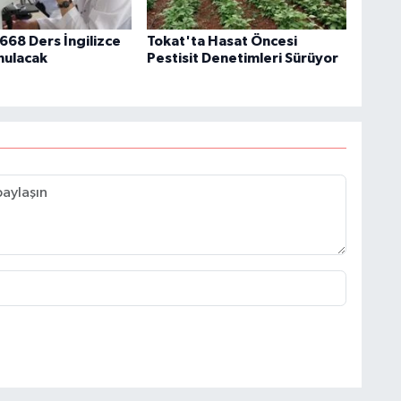
68 Ders İngilizce
Tokat'ta Hasat Öncesi
nulacak
Pestisit Denetimleri Sürüyor