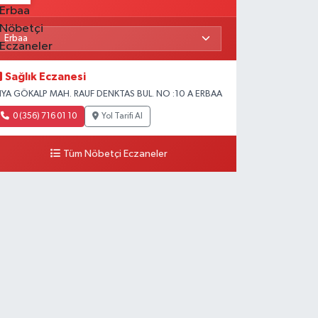
Sağlık Eczanesi
IYA GÖKALP MAH. RAUF DENKTAS BUL. NO :10 A ERBAA
0 (356) 716 01 10
Yol Tarifi Al
Tüm Nöbetçi Eczaneler