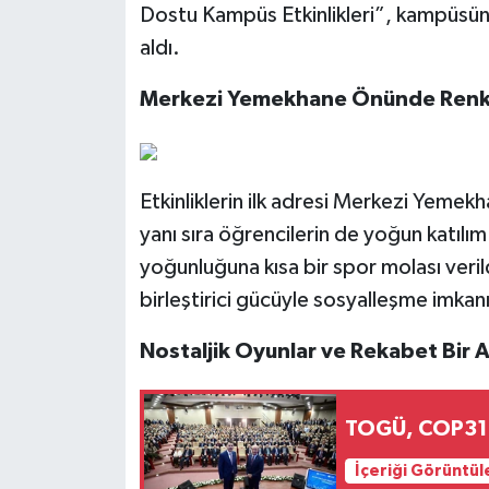
Dostu Kampüs Etkinlikleri”, kampüsün 
aldı.
Merkezi Yemekhane Önünde Renkl
Etkinliklerin ilk adresi Merkezi Yemek
yanı sıra öğrencilerin de yoğun katılı
yoğunluğuna kısa bir spor molası veril
birleştirici gücüyle sosyalleşme imkan
Nostaljik Oyunlar ve Rekabet Bir 
TOGÜ, COP31 
İçeriği Görüntül