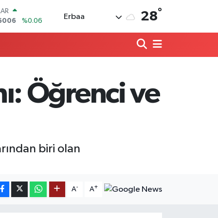
°
LAR
28
Erbaa
6006
%0.06
RO
0250
%0.02
RLİN
2398
%0.2
M ALTIN
3.94
%0.32
: Öğrenci ve
T100
768
%48
COIN
602,05
%0.69
ından biri olan
-
+
A
A