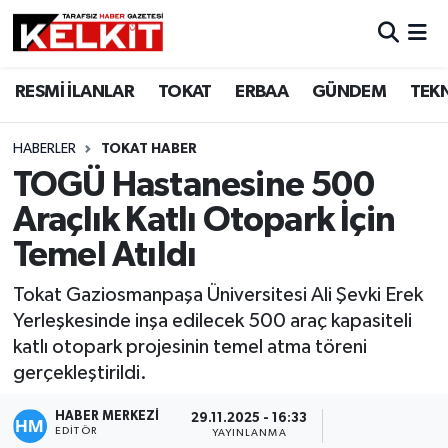
RESMİ İLANLAR
TOKAT
ERBAA
GÜNDEM
TEK
HABERLER
TOKAT HABER
TOGÜ Hastanesine 500
Araçlık Katlı Otopark İçin
Temel Atıldı
Tokat Gaziosmanpaşa Üniversitesi Ali Şevki Erek
Yerleşkesinde inşa edilecek 500 araç kapasiteli
katlı otopark projesinin temel atma töreni
gerçekleştirildi.
HABER MERKEZİ
29.11.2025 - 16:33
EDITÖR
YAYINLANMA