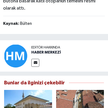
butona basarak katlı otoparkın temelini resmi
olarak attı.
Kaynak:
Bülten
EDITÖR HAKKINDA
HABER MERKEZİ
Bunlar da ilginizi çekebilir