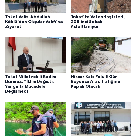
Tokat Valisi Abdullah
Tokat’ta Vatandaş İstedi,
Köklü’den Okçular Vakfı’na
208’inci Sokak
Ziyaret
Asfaltlanıyor
Tokat Milletvekili Kadim
Niksar Kale Yolu 6 Gün
Durmaz: “İklim Değişti,
Boyunca Araç Trafiğine
Yangınla Mücadele
Kapalı Olacak
Değişmedi”