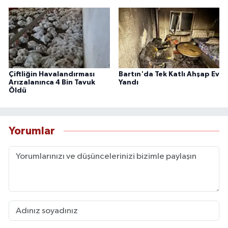
Çiftliğin Havalandırması
Bartın'da Tek Katlı Ahşap Ev
Arızalanınca 4 Bin Tavuk
Yandı
Öldü
Yorumlar