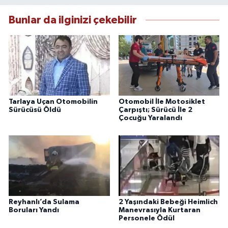
Bunlar da ilginizi çekebilir
Tarlaya Uçan Otomobilin
Otomobil İle Motosiklet
Sürücüsü Öldü
Çarpıştı; Sürücü İle 2
Çocuğu Yaralandı
Reyhanlı’da Sulama
2 Yaşındaki Bebeği Heimlich
Boruları Yandı
Manevrasıyla Kurtaran
Personele Ödül