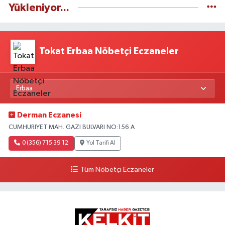
Yükleniyor...
Tokat Erbaa Nöbetçi Eczaneler
Derman Eczanesi
CUMHURIYET MAH. GAZI BULVARI NO:156 A
0 (356) 715 39 12
Yol Tarifi Al
Tüm Nöbetçi Eczaneler