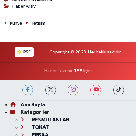
Haber Arşivi
Künye
İletişim
RSS
Copyright © 2023. Her hakkı saklıdır.
Haber Yazılımı:
TE Bilişim
Ana Sayfa
Kategoriler
RESMİ İLANLAR
TOKAT
ERBAA