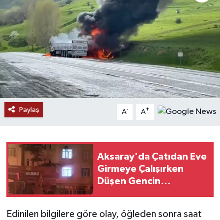
Paylaş
-
+
A
A
Aksaray'da Çatıdan Eve
Girmeye Çalışırken
Düşen Gencin
Görüntüleri Ortaya
Çıktı
Edinilen bilgilere göre olay, öğleden sonra saat