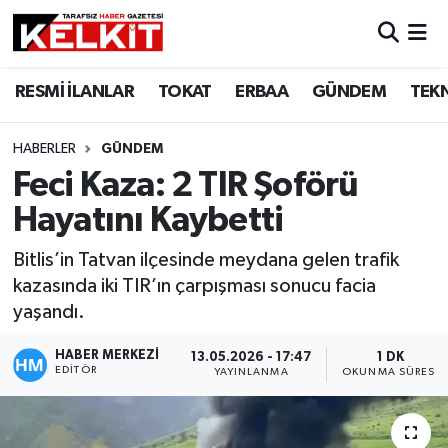
RESMİ İLANLAR
TOKAT
ERBAA
GÜNDEM
TEK
HABERLER
GÜNDEM
Feci Kaza: 2 TIR Şoförü
Hayatını Kaybetti
Bitlis’in Tatvan ilçesinde meydana gelen trafik
kazasında iki TIR’ın çarpışması sonucu facia
yaşandı.
HABER MERKEZİ
13.05.2026 - 17:47
1 DK
EDITÖR
YAYINLANMA
OKUNMA SÜRESI