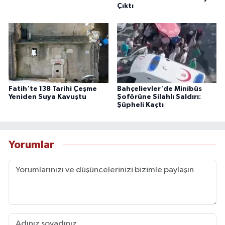
Çıktı
Fatih'te 138 Tarihi Çeşme
Bahçelievler'de Minibüs
Yeniden Suya Kavuştu
Şoförüne Silahlı Saldırı:
Şüpheli Kaçtı
Yorumlar