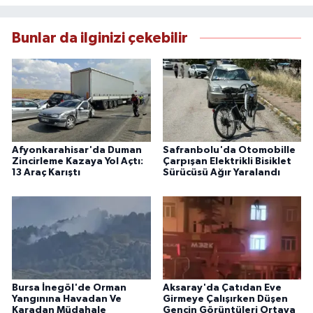
Bunlar da ilginizi çekebilir
Afyonkarahisar'da Duman
Safranbolu'da Otomobille
Zincirleme Kazaya Yol Açtı:
Çarpışan Elektrikli Bisiklet
13 Araç Karıştı
Sürücüsü Ağır Yaralandı
Bursa İnegöl'de Orman
Aksaray'da Çatıdan Eve
Yangınına Havadan Ve
Girmeye Çalışırken Düşen
Karadan Müdahale
Gencin Görüntüleri Ortaya