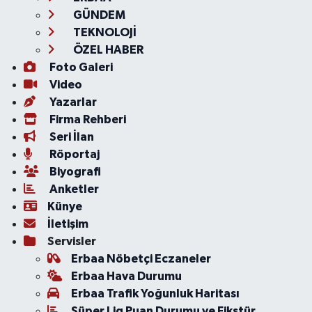
GÜNDEM
TEKNOLOJİ
ÖZEL HABER
Foto Galeri
Video
Yazarlar
Firma Rehberi
Seri İlan
Röportaj
Biyografi
Anketler
Künye
İletişim
Servisler
Erbaa Nöbetçi Eczaneler
Erbaa Hava Durumu
Erbaa Trafik Yoğunluk Haritası
Süper Lig Puan Durumu ve Fikstür