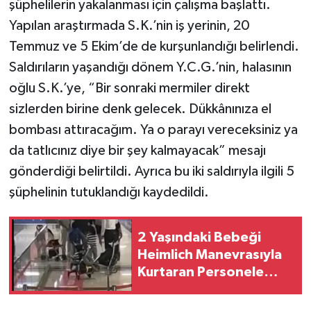
şüphelilerin yakalanması için çalışma başlattı.
Yapılan araştırmada S.K.’nin iş yerinin, 20
Temmuz ve 5 Ekim’de de kurşunlandığı belirlendi.
Saldırıların yaşandığı dönem Y.C.G.’nin, halasının
oğlu S.K.’ye, “Bir sonraki mermiler direkt
sizlerden birine denk gelecek. Dükkânınıza el
bombası attıracağım. Ya o parayı vereceksiniz ya
da tatlıcınız diye bir şey kalmayacak” mesajı
gönderdiği belirtildi. Ayrıca bu iki saldırıyla ilgili 5
şüphelinin tutuklandığı kaydedildi.
2 Yaşındaki Bebeği
Heimlich Manevrasıyla
Kurtaran Personele
Ödül