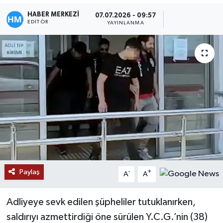
HABER MERKEZİ
07.07.2026 - 09:57
EDITÖR
YAYINLANMA
Paylaş
-
+
A
A
Adliyeye sevk edilen şüpheliler tutuklanırken,
saldırıyı azmettirdiği öne sürülen Y.C.G.’nin (38)