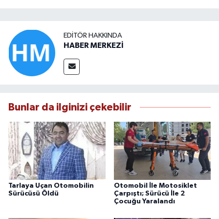
EDITÖR HAKKINDA
HABER MERKEZİ
Bunlar da ilginizi çekebilir
Tarlaya Uçan Otomobilin
Otomobil İle Motosiklet
Sürücüsü Öldü
Çarpıştı; Sürücü İle 2
Çocuğu Yaralandı