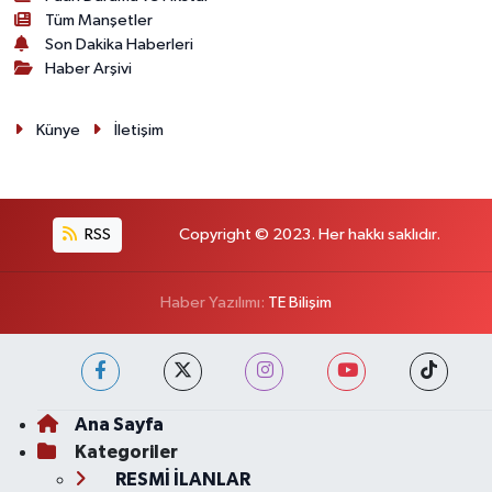
Tüm Manşetler
Son Dakika Haberleri
Haber Arşivi
Künye
İletişim
RSS
Copyright © 2023. Her hakkı saklıdır.
Haber Yazılımı:
TE Bilişim
Ana Sayfa
Kategoriler
RESMİ İLANLAR