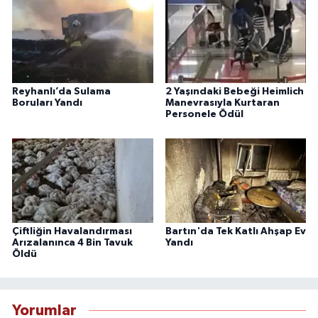
Reyhanlı’da Sulama
2 Yaşındaki Bebeği Heimlich
Boruları Yandı
Manevrasıyla Kurtaran
Personele Ödül
Çiftliğin Havalandırması
Bartın'da Tek Katlı Ahşap Ev
Arızalanınca 4 Bin Tavuk
Yandı
Öldü
Yorumlar