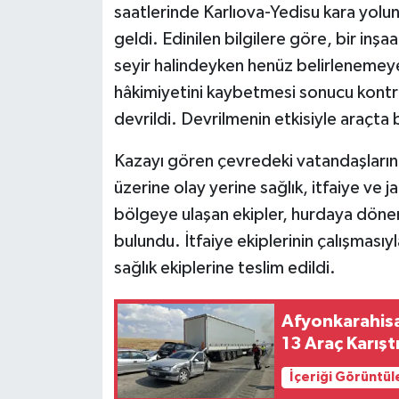
saatlerinde Karlıova-Yedisu kara yol
geldi. Edinilen bilgilere göre, bir inşaa
seyir halindeyken henüz belirlenemey
hâkimiyetini kaybetmesi sonucu kontr
devrildi. Devrilmenin etkisiyle araçta b
Kazayı gören çevredeki vatandaşların 
üzerine olay yerine sağlık, itfaiye ve 
bölgeye ulaşan ekipler, hurdaya dönen
bulundu. İtfaiye ekiplerinin çalışmasıy
sağlık ekiplerine teslim edildi.
Afyonkarahisa
13 Araç Karışt
İçeriği Görüntül