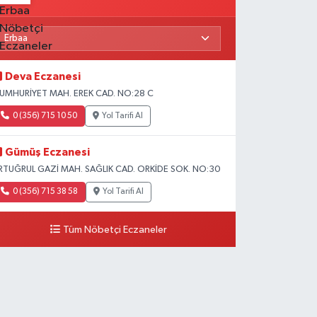
Deva Eczanesi
UMHURİYET MAH. EREK CAD. NO:28 C
0 (356) 715 10 50
Yol Tarifi Al
Gümüş Eczanesi
RTUĞRUL GAZİ MAH. SAĞLIK CAD. ORKİDE SOK. NO:30
0 (356) 715 38 58
Yol Tarifi Al
Tüm Nöbetçi Eczaneler