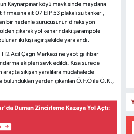
unun Kaynarpınar köyü mevkisinde meydana
t firmasına ait 07 EIP 53 plakalı su tankeri,
en bir nedenle sürücüsünün direksiyon
olden çıkarak yol kenarındaki şarampole
ulunan iki kişi ağır şekilde yaralandı.
112 Acil Çağrı Merkezi'ne yaptığı ihbar
jandarma ekipleri sevk edildi. Kısa sürede
 araçta sıkışan yaralılara müdahalede
la bulundukları yerden çıkarılan Ö.F.Ö ile Ö.K.,
Y
r'da Duman Zincirleme Kazaya Yol Açtı:
ı
e