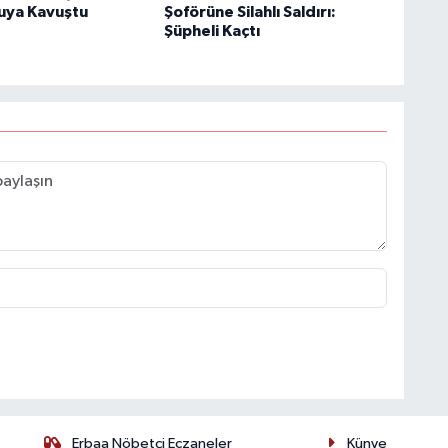
uya Kavuştu
Şoförüne Silahlı Saldırı:
Şüpheli Kaçtı
Erbaa Nöbetçi Eczaneler
Künye