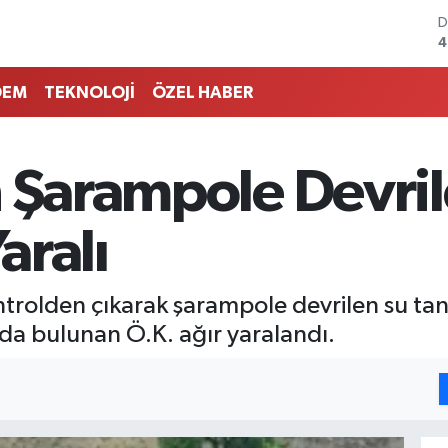
D
4
E
5
DEM
TEKNOLOJİ
ÖZEL HABER
S
6
G
6
n Şarampole Devril
B
1
B
aralı
6
ontrolden çıkarak şarampole devrilen su t
nda bulunan Ö.K. ağır yaralandı.