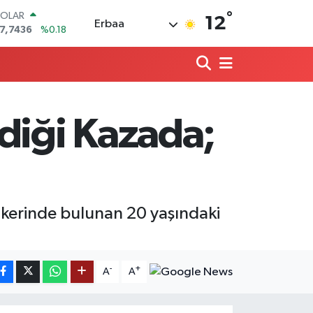
°
OLAR
12
Erbaa
7,7436
%0.18
URO
5,2510
%0.32
TERLİN
4,4811
%0.38
RAM ALTIN
660.55
%0
diği Kazada;
İST100
3.779
%-14
ITCOIN
4.815,30
%-0.1
ankerinde bulunan 20 yaşındaki
-
+
A
A