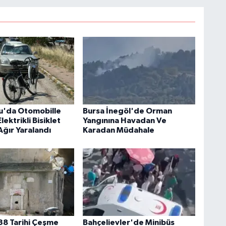
u'da Otomobille
Bursa İnegöl'de Orman
lektrikli Bisiklet
Yangınına Havadan Ve
Ağır Yaralandı
Karadan Müdahale
138 Tarihi Çeşme
Bahçelievler'de Minibüs