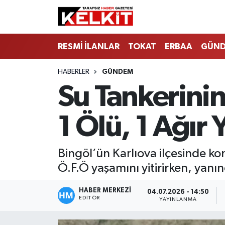
RESMİ İLANLAR
TOKAT
ERBAA
GÜN
HABERLER
GÜNDEM
Su Tankerini
1 Ölü, 1 Ağır Y
Bingöl’ün Karlıova ilçesinde k
Ö.F.Ö yaşamını yitirirken, yanı
HABER MERKEZİ
04.07.2026 - 14:50
EDITÖR
YAYINLANMA