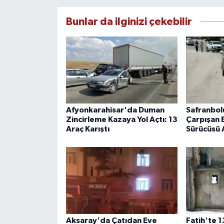
Bunlar da ilginizi çekebilir
Afyonkarahisar'da Duman
Safranbol
Zincirleme Kazaya Yol Açtı: 13
Çarpışan E
Araç Karıştı
Sürücüsü 
Aksaray'da Çatıdan Eve
Fatih'te 