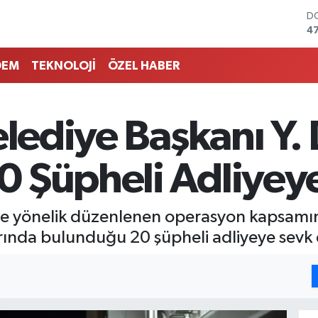
D
47
E
55
DEM
TEKNOLOJİ
ÖZEL HABER
ST
6
G
65
elediye Başkanı Y.
Bİ
13
B
 Şüpheli Adliyeye
6
i'ne yönelik düzenlenen operasyon kapsamın
arında bulunduğu 20 şüpheli adliyeye sevk e