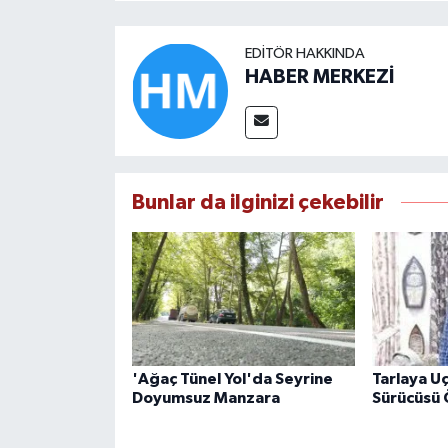
EDITÖR HAKKINDA
HABER MERKEZİ
Bunlar da ilginizi çekebilir
'Ağaç Tünel Yol'da Seyrine
Tarlaya U
Doyumsuz Manzara
Sürücüsü 