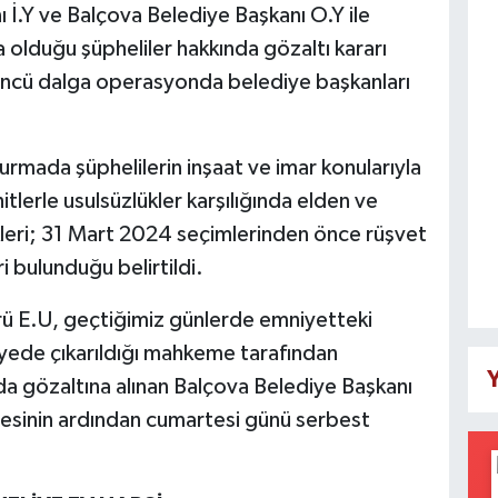
ı İ.Y ve Balçova Belediye Başkanı O.Y ile
da olduğu şüpheliler hakkında gözaltı kararı
üncü dalga operasyonda belediye başkanları
turmada şüphelilerin inşaat ve imar konularıyla
itlerle usulsüzlükler karşılığında elden ve
ikleri; 31 Mart 2024 seçimlerinden önce rüşvet
i bulunduğu belirtildi.
rü E.U, geçtiğimiz günlerde emniyetteki
liyede çıkarıldığı mahkeme tarafından
Y
a gözaltına alınan Balçova Belediye Başkanı
desinin ardından cumartesi günü serbest