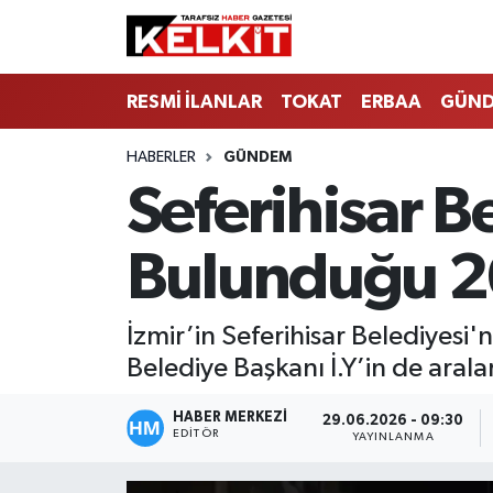
RESMİ İLANLAR
TOKAT
ERBAA
GÜN
HABERLER
GÜNDEM
Seferihisar B
Bulunduğu 20
İzmir’in Seferihisar Belediyes
Belediye Başkanı İ.Y’in de aral
HABER MERKEZİ
29.06.2026 - 09:30
EDITÖR
YAYINLANMA