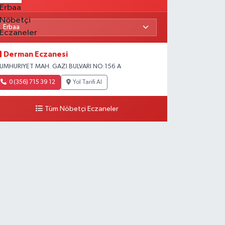
Derman Eczanesi
UMHURIYET MAH. GAZI BULVARI NO:156 A
0 (356) 715 39 12
Yol Tarifi Al
Tüm Nöbetçi Eczaneler