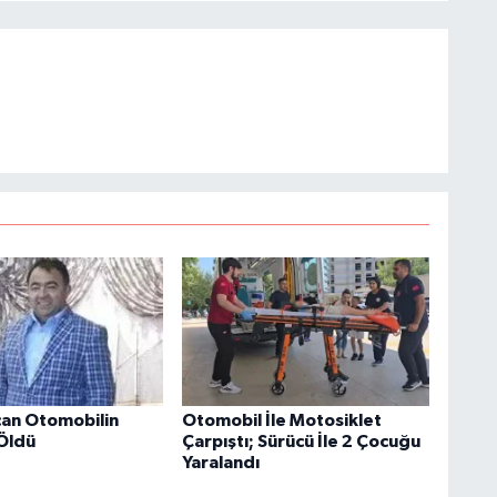
çan Otomobilin
Otomobil İle Motosiklet
Öldü
Çarpıştı; Sürücü İle 2 Çocuğu
Yaralandı