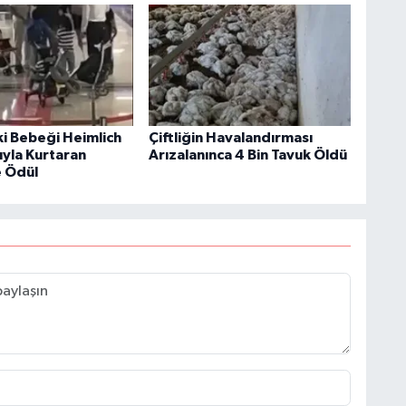
ki Bebeği Heimlich
Çiftliğin Havalandırması
yla Kurtaran
Arızalanınca 4 Bin Tavuk Öldü
 Ödül