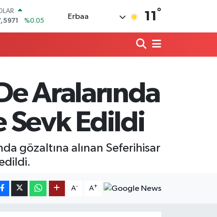
°
OLAR
11
Erbaa
,5971
%0.05
URO
,1336
%0.18
ERLİN
4,2534
%0.22
RAM ALTIN
18.23
%0.39
 De Aralarında
ST100
.703
%0
ITCOIN
 Sevk Edildi
4.475,47
%0.66
da gözaltına alınan Seferihisar
dildi.
-
+
A
A