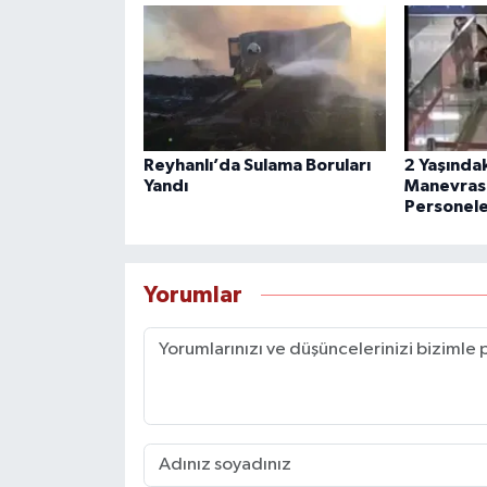
Reyhanlı’da Sulama Boruları
2 Yaşında
Yandı
Manevrası
Personele
Yorumlar