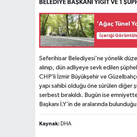
BELEDİYE BAŞKANI YİĞİT VE 1 ŞÜP
'Ağaç Tünel Y
İçeriği Görüntül
Seferihisar Belediyesi'ne yönelik dü
alınıp, dün adliyeye sevk edilen şüphe
CHP'li İzmir Büyükşehir ve Güzelbahçe
yapı sahibi olduğu öne sürülen diğer şü
serbest bırakıldı. Bugün ise emniyett
Başkanı İ.Y’in de aralarında bulunduğu
Kaynak:
DHA