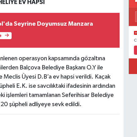
HELİYE EV HAPSİ
ol'da Seyrine Doyumsuz Manzara
e
C
zenlenen operasyon kapsamında gözaltına
lilerden Balçova Belediye Başkanı O.Y ile
 Meclis Üyesi D.B’a ev hapsi verildi. Kaçak
pheli E.K. ise savcılıktaki ifadesinin ardından
eki işlemleri tamamlanan Seferihisar Belediye
 20 şüpheli adliyeye sevk edildi.