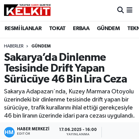
RESMİ İLANLAR
TOKAT
ERBAA
GÜNDEM
TEK
HABERLER
GÜNDEM
Sakarya’da Dinlenme
Tesisinde Drift Yapan
Sürücüye 46 Bin Lira Ceza
Sakarya Adapazarı`nda, Kuzey Marmara Otoyolu
üzerindeki bir dinlenme tesisinde drift yapan bir
sürücüye, trafik kurallarını ihlal ettiği gerekçesiyle
46 bin liranın üzerinde idari para cezası uygulandı.
HABER MERKEZİ
17.06.2025 - 16:00
EDITÖR
YAYINLANMA