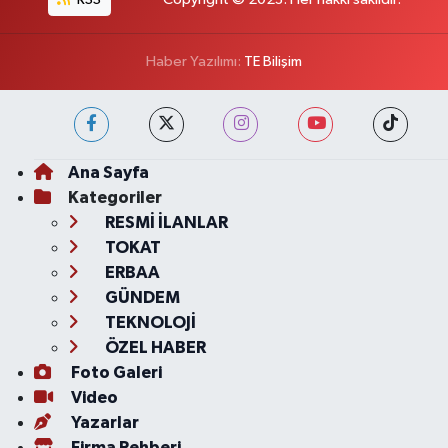
Haber Yazılımı:
TE Bilişim
Ana Sayfa
Kategoriler
RESMİ İLANLAR
TOKAT
ERBAA
GÜNDEM
TEKNOLOJİ
ÖZEL HABER
Foto Galeri
Video
Yazarlar
Firma Rehberi