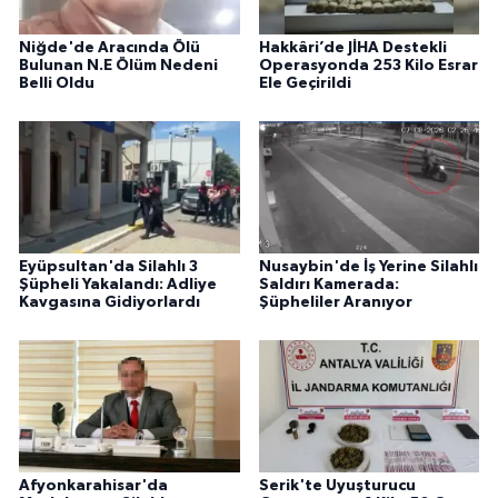
Niğde'de Aracında Ölü
Hakkâri’de JİHA Destekli
Bulunan N.E Ölüm Nedeni
Operasyonda 253 Kilo Esrar
Belli Oldu
Ele Geçirildi
Eyüpsultan'da Silahlı 3
Nusaybin'de İş Yerine Silahlı
Şüpheli Yakalandı: Adliye
Saldırı Kamerada:
Kavgasına Gidiyorlardı
Şüpheliler Aranıyor
Afyonkarahisar'da
Serik'te Uyuşturucu