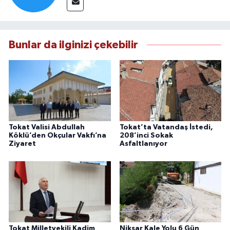
Bunlar da ilginizi çekebilir
Tokat Valisi Abdullah
Tokat’ta Vatandaş İstedi,
Köklü’den Okçular Vakfı’na
208’inci Sokak
Ziyaret
Asfaltlanıyor
Tokat Milletvekili Kadim
Niksar Kale Yolu 6 Gün