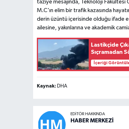
taziye mesajında, Teknoloji Fakültesi
M.C'ın elim bir trafik kazasında hayatın
derin üzüntü içerisinde olduğu ifade 
ailesine, yakınlarına ve akademik camiay
Lastikçide Çı
Sıçramadan S
İçeriği Görüntül
Kaynak:
DHA
EDITÖR HAKKINDA
HABER MERKEZİ