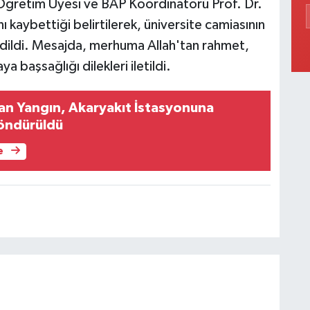
 Öğretim Üyesi ve BAP Koordinatörü Prof. Dr.
ı kaybettiği belirtilerek, üniversite camiasının
edildi. Mesajda, merhuma Allah'tan rahmet,
a başsağlığı dilekleri iletildi.
kan Yangın, Akaryakıt İstasyonuna
öndürüldü
e