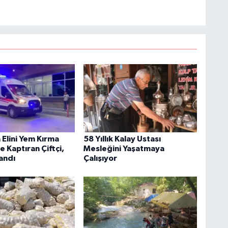
Elini Yem Kırma
58 Yıllık Kalay Ustası
 Kaptıran Çiftçi,
Mesleğini Yaşatmaya
andı
Çalışıyor