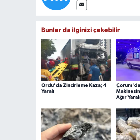
Bunlar da ilginizi çekebilir
Ordu'da Zincirleme Kaza; 4
Çorum'da 
Yaralı
Makinesine
Ağır Yaral