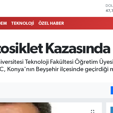
DO
47,
EU
55,
DEM
TEKNOLOJİ
ÖZEL HABER
STE
64,
GRA
657
tosiklet Kazasında
BİS
13.
BIT
ersitesi Teknoloji Fakültesi Öğretim Üyesi 
64.
C, Konya'nın Beyşehir ilçesinde geçirdiği