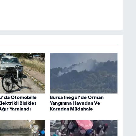
u'da Otomobille
Bursa İnegöl'de Orman
lektrikli Bisiklet
Yangınına Havadan Ve
Ağır Yaralandı
Karadan Müdahale