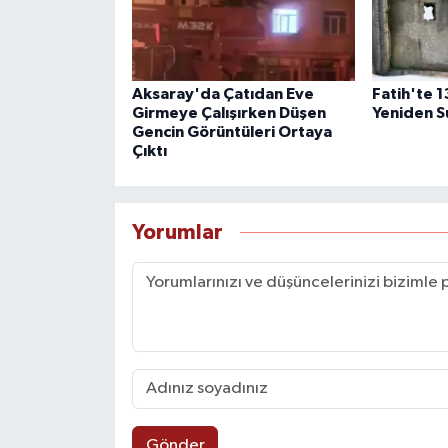
Aksaray'da Çatıdan Eve
Fatih'te 
Girmeye Çalışırken Düşen
Yeniden S
Gencin Görüntüleri Ortaya
Çıktı
Yorumlar
Gönder