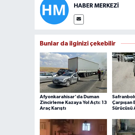
HABER MERKEZİ
Bunlar da ilginizi çekebilir
Afyonkarahisar'da Duman
Safranbol
Zincirleme Kazaya Yol Açtı: 13
Çarpışan E
Araç Karıştı
Sürücüsü 