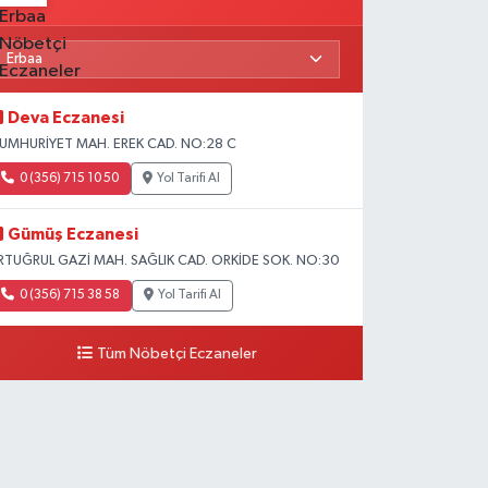
Deva Eczanesi
UMHURİYET MAH. EREK CAD. NO:28 C
0 (356) 715 10 50
Yol Tarifi Al
Gümüş Eczanesi
RTUĞRUL GAZİ MAH. SAĞLIK CAD. ORKİDE SOK. NO:30
0 (356) 715 38 58
Yol Tarifi Al
Tüm Nöbetçi Eczaneler