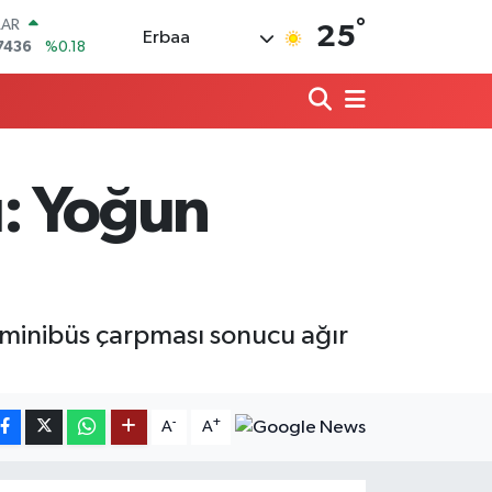
°
LAR
25
Erbaa
7436
%0.18
RO
2510
%0.32
RLİN
4811
%0.38
M ALTIN
0.55
%0.03
ı: Yoğun
T100
779
%-14
COIN
944,08
%-0.18
 minibüs çarpması sonucu ağır
-
+
A
A