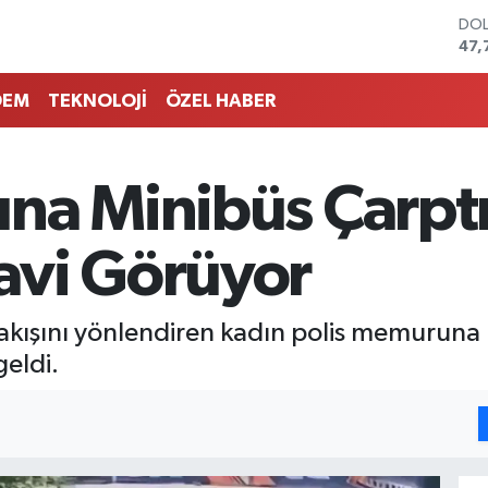
DO
47,
EU
55,
DEM
TEKNOLOJİ
ÖZEL HABER
STE
64,
GRA
666
na Minibüs Çarpt
BİS
13.
BIT
avi Görüyor
64.
akışını yönlendiren kadın polis memuruna
eldi.