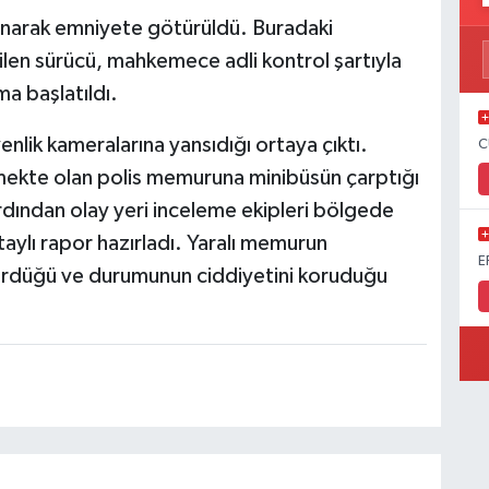
lınarak emniyete götürüldü. Buradaki
ilen sürücü, mahkemece adli kontrol şartıyla
ma başlatıldı.
lik kameralarına yansıdığı ortaya çıktı.
C
rmekte olan polis memuruna minibüsün çarptığı
rdından olay yeri inceleme ekipleri bölgede
taylı rapor hazırladı. Yaralı memurun
E
ürdüğü ve durumunun ciddiyetini koruduğu