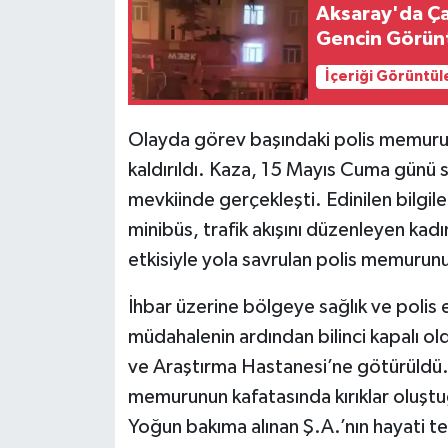
Aksaray'da Ça
Gencin Görünt
İçeriği Görüntül
Olayda görev başındaki polis memuru 
kaldırıldı. Kaza, 15 Mayıs Cuma günü
mevkiinde gerçekleşti. Edinilen bilgil
minibüs, trafik akışını düzenleyen ka
etkisiyle yola savrulan polis memurunu
İhbar üzerine bölgeye sağlık ve polis e
müdahalenin ardından bilinci kapalı ol
ve Araştırma Hastanesi’ne götürüldü.
memurunun kafatasında kırıklar oluştu
Yoğun bakıma alınan Ş.A.’nın hayati teh