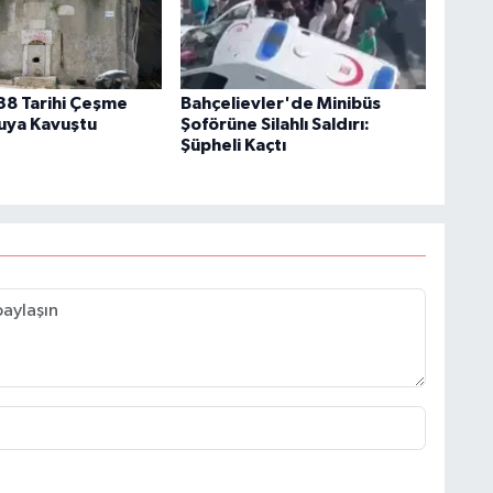
138 Tarihi Çeşme
Bahçelievler'de Minibüs
uya Kavuştu
Şoförüne Silahlı Saldırı:
Şüpheli Kaçtı