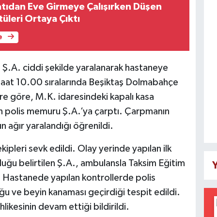
tıdan Eve Girmeye Çalışırken Düşen
üleri Ortaya Çıktı
e
Ş.A. ciddi şekilde yaralanarak hastaneye
 saat 10.00 sıralarında Beşiktaş Dolmabahçe
ere göre, M.K. idaresindeki kapalı kasa
dın polis memuru Ş.A.’ya çarptı. Çarpmanın
n ağır yaralandığı öğrenildi.
kipleri sevk edildi. Olay yerinde yapılan ilk
duğu belirtilen Ş.A., ambulansla Taksim Eğitim
Y
 Hastanede yapılan kontrollerde polis
ğu ve beyin kanaması geçirdiği tespit edildi.
likesinin devam ettiği bildirildi.