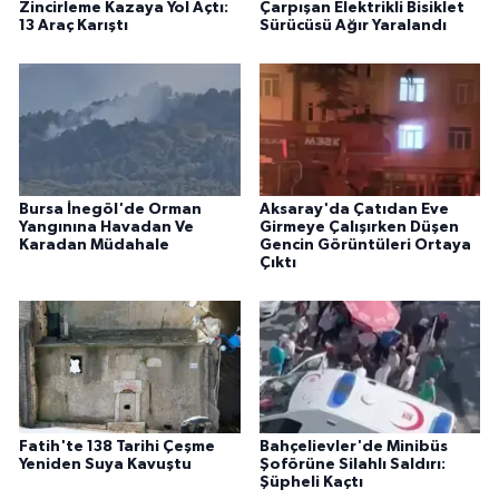
Zincirleme Kazaya Yol Açtı:
Çarpışan Elektrikli Bisiklet
13 Araç Karıştı
Sürücüsü Ağır Yaralandı
Bursa İnegöl'de Orman
Aksaray'da Çatıdan Eve
Yangınına Havadan Ve
Girmeye Çalışırken Düşen
Karadan Müdahale
Gencin Görüntüleri Ortaya
Çıktı
Fatih'te 138 Tarihi Çeşme
Bahçelievler'de Minibüs
Yeniden Suya Kavuştu
Şoförüne Silahlı Saldırı:
Şüpheli Kaçtı