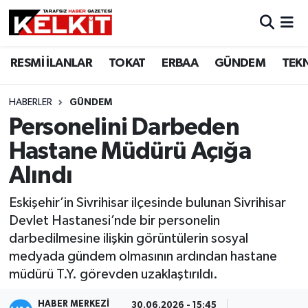
RESMİ İLANLAR
TOKAT
ERBAA
GÜNDEM
TEK
HABERLER
GÜNDEM
Personelini Darbeden
Hastane Müdürü Açığa
Alındı
Eskişehir’in Sivrihisar ilçesinde bulunan Sivrihisar
Devlet Hastanesi’nde bir personelin
darbedilmesine ilişkin görüntülerin sosyal
medyada gündem olmasının ardından hastane
müdürü T.Y. görevden uzaklaştırıldı.
HABER MERKEZİ
30.06.2026 - 15:45