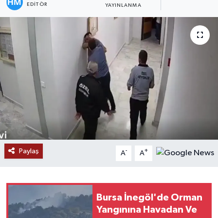
EDITÖR
YAYINLANMA
Paylaş
-
+
A
A
Bursa İnegöl'de Orman
Yangınına Havadan Ve