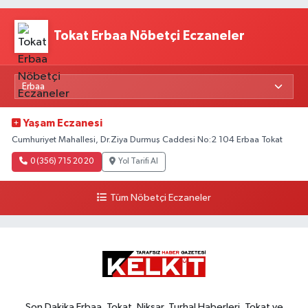
Tokat Erbaa Nöbetçi Eczaneler
Yaşam Eczanesi
Cumhuriyet Mahallesi, Dr.Ziya Durmuş Caddesi No:2 104 Erbaa Tokat
0 (356) 715 20 20
Yol Tarifi Al
Tüm Nöbetçi Eczaneler
Son Dakika Erbaa, Tokat, Niksar, Turhal Haberleri, Tokat ve