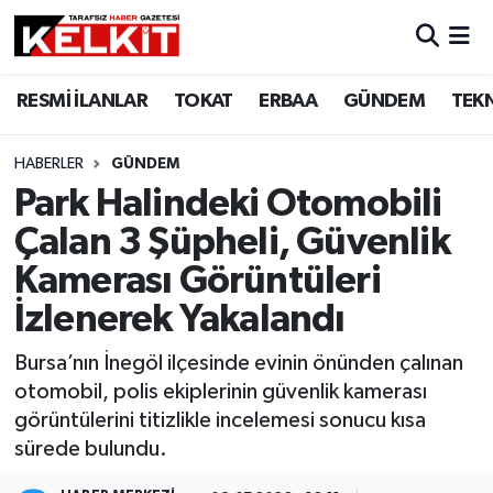
RESMİ İLANLAR
TOKAT
ERBAA
GÜNDEM
TEK
HABERLER
GÜNDEM
Park Halindeki Otomobili
Çalan 3 Şüpheli, Güvenlik
Kamerası Görüntüleri
İzlenerek Yakalandı
Bursa’nın İnegöl ilçesinde evinin önünden çalınan
otomobil, polis ekiplerinin güvenlik kamerası
görüntülerini titizlikle incelemesi sonucu kısa
sürede bulundu.