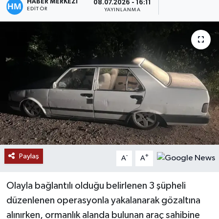
HABER MERKEZİ
08.07.2026 - 16:11
EDITÖR
YAYINLANMA
Paylaş
-
+
A
A
Olayla bağlantılı olduğu belirlenen 3 şüpheli
düzenlenen operasyonla yakalanarak gözaltına
alınırken, ormanlık alanda bulunan araç sahibine