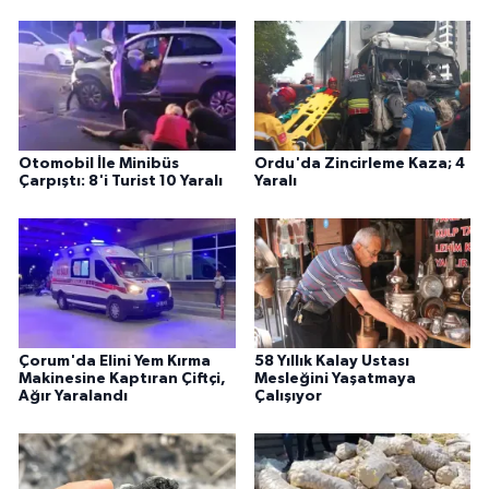
Otomobil İle Minibüs
Ordu'da Zincirleme Kaza; 4
Çarpıştı: 8'i Turist 10 Yaralı
Yaralı
Çorum'da Elini Yem Kırma
58 Yıllık Kalay Ustası
Makinesine Kaptıran Çiftçi,
Mesleğini Yaşatmaya
Ağır Yaralandı
Çalışıyor