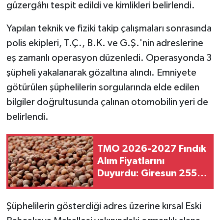
güzergâhı tespit edildi ve kimlikleri belirlendi.
Yapılan teknik ve fiziki takip çalışmaları sonrasında
polis ekipleri, T.Ç., B.K. ve G.Ş.'nin adreslerine
eş zamanlı operasyon düzenledi. Operasyonda 3
şüpheli yakalanarak gözaltına alındı. Emniyete
götürülen şüphelilerin sorgularında elde edilen
bilgiler doğrultusunda çalınan otomobilin yeri de
belirlendi.
TMO 2026-2027 Fındık
Alım Fiyatlarını
Duyurdu: Giresun 255
TL, Levant 250 TL
Şüphelilerin gösterdiği adres üzerine kırsal Eski