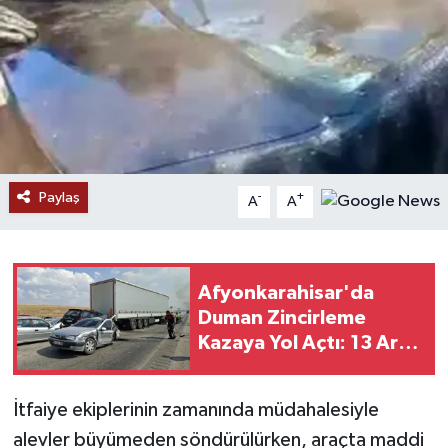
Paylaş
-
+
A
A
Afyonkarahisar'da
Duman Zincirleme
Kazaya Yol Açtı: 13 Araç
Karıştı
İtfaiye ekiplerinin zamanında müdahalesiyle
alevler büyümeden söndürülürken, araçta maddi