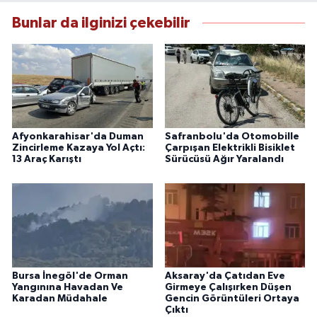
Bunlar da ilginizi çekebilir
Afyonkarahisar'da Duman
Safranbolu'da Otomobille
Zincirleme Kazaya Yol Açtı:
Çarpışan Elektrikli Bisiklet
13 Araç Karıştı
Sürücüsü Ağır Yaralandı
Bursa İnegöl'de Orman
Aksaray'da Çatıdan Eve
Yangınına Havadan Ve
Girmeye Çalışırken Düşen
Karadan Müdahale
Gencin Görüntüleri Ortaya
Çıktı