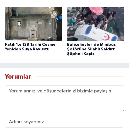
Fatih'te 138 Tarihi Çeşme
Bahçelievler'de Minibüs
Yeniden Suya Kavuştu
Şoförüne Silahlı Saldırı:
Şüpheli Kaçtı
Yorumlar