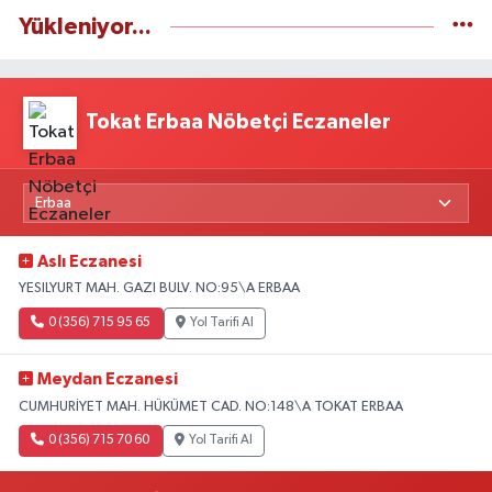
Yükleniyor...
Tokat Erbaa Nöbetçi Eczaneler
Aslı Eczanesi
YESILYURT MAH. GAZI BULV. NO:95\A ERBAA
0 (356) 715 95 65
Yol Tarifi Al
Meydan Eczanesi
CUMHURİYET MAH. HÜKÜMET CAD. NO:148\A TOKAT ERBAA
0 (356) 715 70 60
Yol Tarifi Al