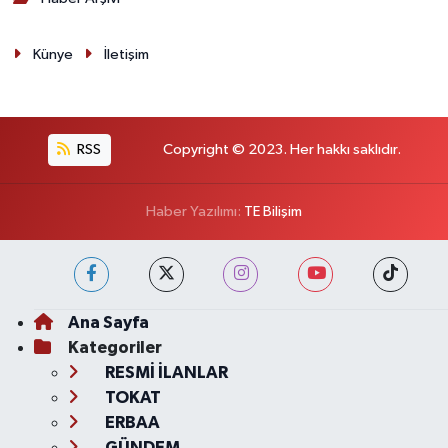
Künye
İletişim
RSS
Copyright © 2023. Her hakkı saklıdır.
Haber Yazılımı:
TE Bilişim
Ana Sayfa
Kategoriler
RESMİ İLANLAR
TOKAT
ERBAA
GÜNDEM