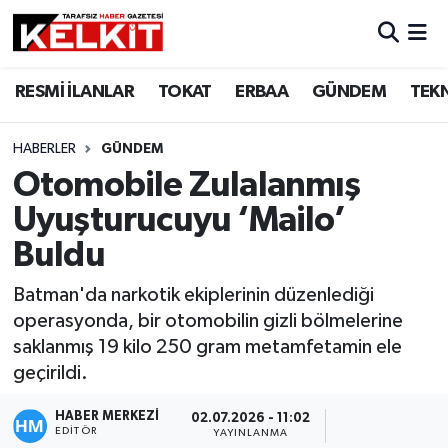
RESMİ İLANLAR
TOKAT
ERBAA
GÜNDEM
TEK
HABERLER
GÜNDEM
Otomobile Zulalanmış
Uyuşturucuyu ‘Mailo’
Buldu
Batman'da narkotik ekiplerinin düzenlediği
operasyonda, bir otomobilin gizli bölmelerine
saklanmış 19 kilo 250 gram metamfetamin ele
geçirildi.
HABER MERKEZİ
02.07.2026 - 11:02
EDITÖR
YAYINLANMA