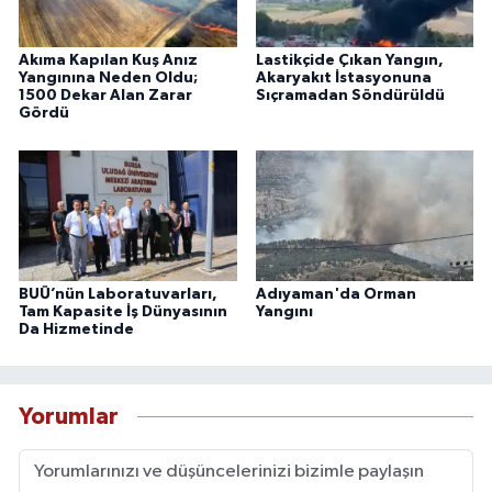
Akıma Kapılan Kuş Anız
Lastikçide Çıkan Yangın,
Yangınına Neden Oldu;
Akaryakıt İstasyonuna
1500 Dekar Alan Zarar
Sıçramadan Söndürüldü
Gördü
BUÜ’nün Laboratuvarları,
Adıyaman'da Orman
Tam Kapasite İş Dünyasının
Yangını
Da Hizmetinde
Yorumlar