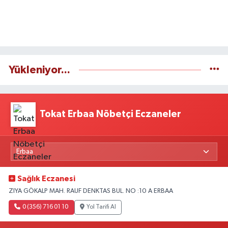
Yükleniyor...
Tokat Erbaa Nöbetçi Eczaneler
Sağlık Eczanesi
ZIYA GÖKALP MAH. RAUF DENKTAS BUL. NO :10 A ERBAA
0 (356) 716 01 10
Yol Tarifi Al