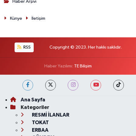
Haber Arşivi
Künye
İletişim
RSS
Copyright © 2023. Her hakkı saklıdır.
Haber Yazılımı:
TE Bilişim
Ana Sayfa
Kategoriler
RESMİ İLANLAR
TOKAT
ERBAA