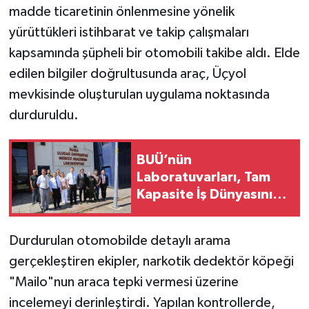
madde ticaretinin önlenmesine yönelik
yürüttükleri istihbarat ve takip çalışmaları
kapsamında şüpheli bir otomobili takibe aldı. Elde
edilen bilgiler doğrultusunda araç, Üçyol
mevkisinde oluşturulan uygulama noktasında
durduruldu.
BUÜ’nün
Laboratuvarları, Tam
Kapasite İş Dünyasının
Da Hizmetinde
Durdurulan otomobilde detaylı arama
gerçekleştiren ekipler, narkotik dedektör köpeği
"Mailo"nun araca tepki vermesi üzerine
incelemeyi derinleştirdi. Yapılan kontrollerde,