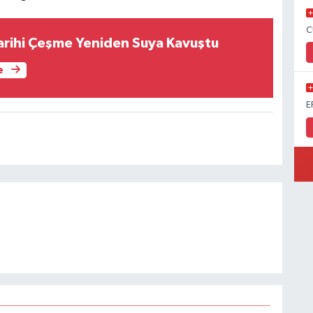
C
Tarihi Çeşme Yeniden Suya Kavuştu
e
E