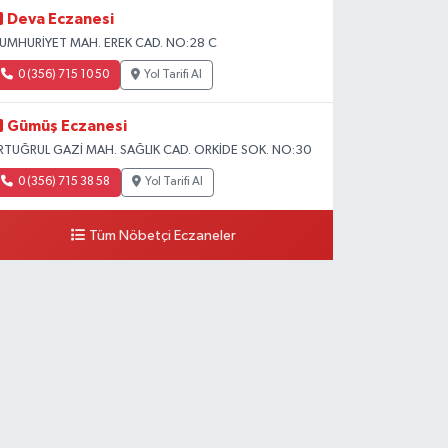
Deva Eczanesi
UMHURİYET MAH. EREK CAD. NO:28 C
0 (356) 715 10 50
Yol Tarifi Al
Gümüş Eczanesi
RTUĞRUL GAZİ MAH. SAĞLIK CAD. ORKİDE SOK. NO:30
0 (356) 715 38 58
Yol Tarifi Al
Tüm Nöbetçi Eczaneler