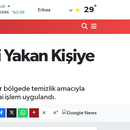
°
LAR
29
Erbaa
5986
%0.06
RO
0700
%0.1
RLİN
2438
%0.21
M ALTIN
3.94
%0.32
 Yakan Kişiye
T100
768
%48
COIN
602,05
%0.69
r bölgede temizlik amacıyla
i işlem uygulandı.
-
+
A
A