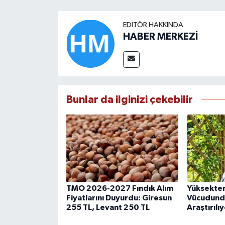
EDITÖR HAKKINDA
HABER MERKEZİ
Bunlar da ilginizi çekebilir
TMO 2026-2027 Fındık Alım
Yüksekten
Fiyatlarını Duyurdu: Giresun
Vücudundak
255 TL, Levant 250 TL
Araştırılı