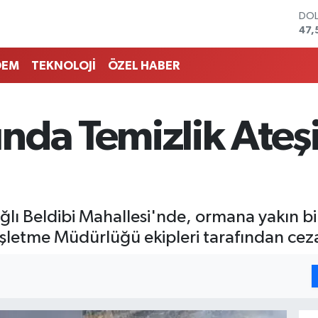
DO
47,
EU
55,
DEM
TEKNOLOJİ
ÖZEL HABER
STE
64,
GRA
651
nda Temizlik Ateşi
BİS
13.
BIT
64.
ğlı Beldibi Mahallesi'nde, ormana yakın bi
letme Müdürlüğü ekipleri tarafından ceza