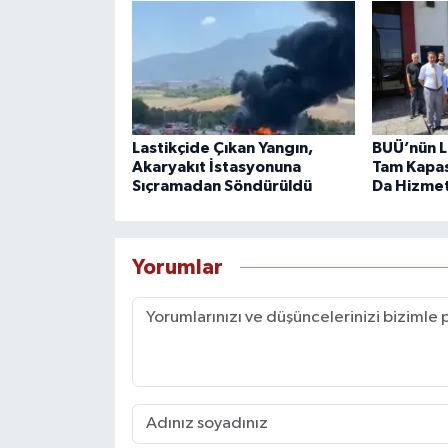
Lastikçide Çıkan Yangın,
BUÜ’nün L
Akaryakıt İstasyonuna
Tam Kapas
Sıçramadan Söndürüldü
Da Hizme
Yorumlar