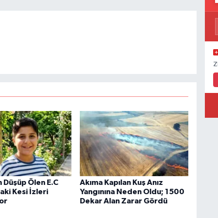
Z
 Düşüp Ölen E.C
Akıma Kapılan Kuş Anız
i Kesi İzleri
Yangınına Neden Oldu; 1500
yor
Dekar Alan Zarar Gördü