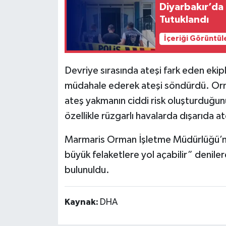
Diyarbakır’da 
Tutuklandı
İçeriği Görüntül
Devriye sırasında ateşi fark eden ekipl
müdahale ederek ateşi söndürdü. Orm
ateş yakmanın ciddi risk oluşturduğun
özellikle rüzgarlı havalarda dışarıda a
Marmaris Orman İşletme Müdürlüğü’nde
büyük felaketlere yol açabilir” deniler
bulunuldu.
Kaynak:
DHA