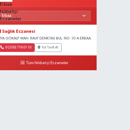
Sağlık Eczanesi
IYA GÖKALP MAH. RAUF DENKTAS BUL. NO :10 A ERBAA
0 (356) 716 01 10
Yol Tarifi Al
Tüm Nöbetçi Eczaneler