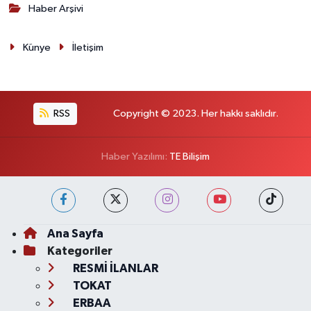
Haber Arşivi
Künye
İletişim
RSS
Copyright © 2023. Her hakkı saklıdır.
Haber Yazılımı:
TE Bilişim
Ana Sayfa
Kategoriler
RESMİ İLANLAR
TOKAT
ERBAA