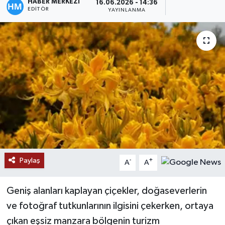
HABER MERKEZİ
16.06.2026 - 14:36
EDITÖR
YAYINLANMA
Paylaş
-
+
A
A
Geniş alanları kaplayan çiçekler, doğaseverlerin
ve fotoğraf tutkunlarının ilgisini çekerken, ortaya
çıkan eşsiz manzara bölgenin turizm