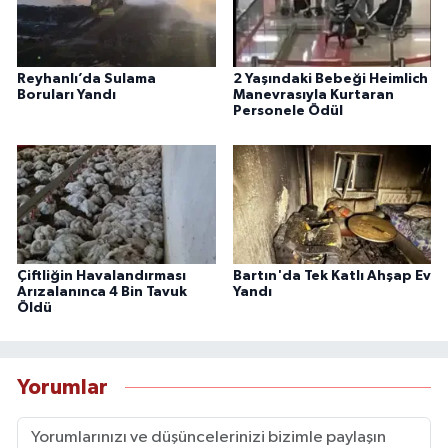
Reyhanlı’da Sulama
2 Yaşındaki Bebeği Heimlich
Boruları Yandı
Manevrasıyla Kurtaran
Personele Ödül
Çiftliğin Havalandırması
Bartın'da Tek Katlı Ahşap Ev
Arızalanınca 4 Bin Tavuk
Yandı
Öldü
Yorumlar