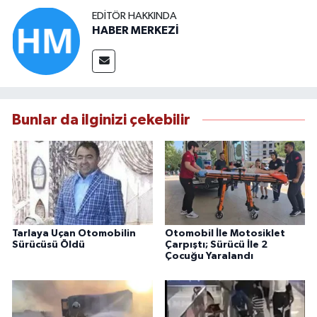
EDITÖR HAKKINDA
HABER MERKEZİ
Bunlar da ilginizi çekebilir
Tarlaya Uçan Otomobilin
Otomobil İle Motosiklet
Sürücüsü Öldü
Çarpıştı; Sürücü İle 2
Çocuğu Yaralandı