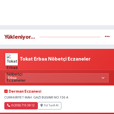
Yükleniyor...
Tokat Erbaa Nöbetçi Eczaneler
Derman Eczanesi
CUMHURIYET MAH. GAZI BULVARI NO:156 A
0 (356) 715 39 12
Yol Tarifi Al