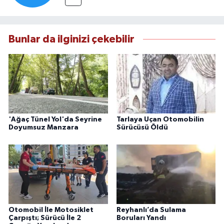
Bunlar da ilginizi çekebilir
'Ağaç Tünel Yol'da Seyrine
Tarlaya Uçan Otomobilin
Doyumsuz Manzara
Sürücüsü Öldü
Otomobil İle Motosiklet
Reyhanlı’da Sulama
Çarpıştı; Sürücü İle 2
Boruları Yandı