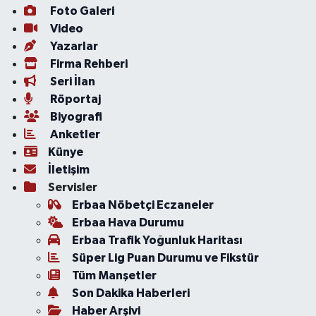
Foto Galeri
Video
Yazarlar
Firma Rehberi
Seri İlan
Röportaj
Biyografi
Anketler
Künye
İletişim
Servisler
Erbaa Nöbetçi Eczaneler
Erbaa Hava Durumu
Erbaa Trafik Yoğunluk Haritası
Süper Lig Puan Durumu ve Fikstür
Tüm Manşetler
Son Dakika Haberleri
Haber Arşivi