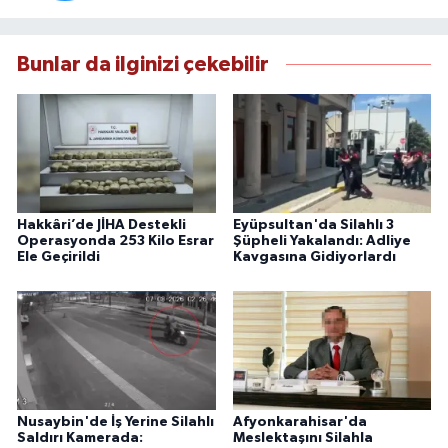
Bunlar da ilginizi çekebilir
Hakkâri’de JİHA Destekli
Eyüpsultan'da Silahlı 3
Operasyonda 253 Kilo Esrar
Şüpheli Yakalandı: Adliye
Ele Geçirildi
Kavgasına Gidiyorlardı
Nusaybin'de İş Yerine Silahlı
Afyonkarahisar'da
Saldırı Kamerada:
Meslektaşını Silahla