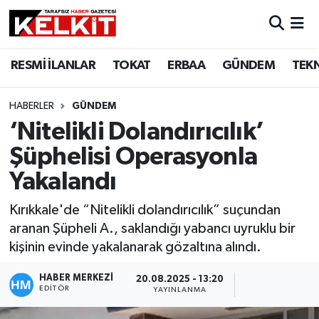
RESMİ İLANLAR
TOKAT
ERBAA
GÜNDEM
TEK
HABERLER
GÜNDEM
‘Nitelikli Dolandırıcılık’
Şüphelisi Operasyonla
Yakalandı
Kırıkkale'de “Nitelikli dolandırıcılık” suçundan
aranan Şüpheli A., saklandığı yabancı uyruklu bir
kişinin evinde yakalanarak gözaltına alındı.
HABER MERKEZİ
20.08.2025 - 13:20
EDITÖR
YAYINLANMA