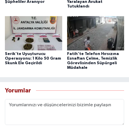
Şüpheliler Aranıyor
Yaralayan Avukat
Tutuklandı
Serik'te Uyuşturucu
Fatih’te Telefon Hırsızına
Operasyonu: 1 Kilo 50 Gram
Esnaftan Çelme, Temizlik
Skunk Ele Geçirildi
Görevlisinden Süpürgeli
Müdahale
Yorumlar