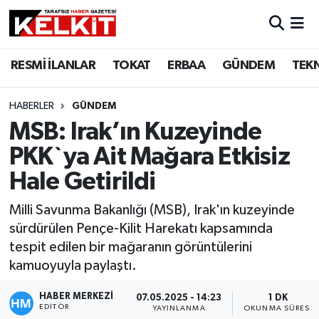
RESMİ İLANLAR
TOKAT
ERBAA
GÜNDEM
TEK
HABERLER
GÜNDEM
MSB: Irak’ın Kuzeyinde
PKK`ya Ait Mağara Etkisiz
Hale Getirildi
Milli Savunma Bakanlığı (MSB), Irak'ın kuzeyinde
sürdürülen Pençe-Kilit Harekatı kapsamında
tespit edilen bir mağaranın görüntülerini
kamuoyuyla paylaştı.
HABER MERKEZİ
07.05.2025 - 14:23
1 DK
EDITÖR
YAYINLANMA
OKUNMA SÜRESI