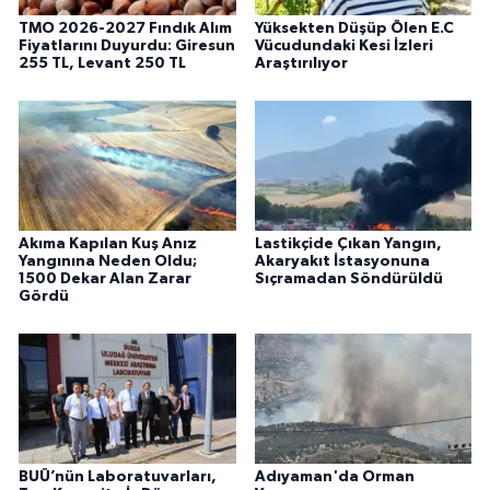
TMO 2026-2027 Fındık Alım
Yüksekten Düşüp Ölen E.C
Fiyatlarını Duyurdu: Giresun
Vücudundaki Kesi İzleri
255 TL, Levant 250 TL
Araştırılıyor
Akıma Kapılan Kuş Anız
Lastikçide Çıkan Yangın,
Yangınına Neden Oldu;
Akaryakıt İstasyonuna
1500 Dekar Alan Zarar
Sıçramadan Söndürüldü
Gördü
BUÜ’nün Laboratuvarları,
Adıyaman'da Orman