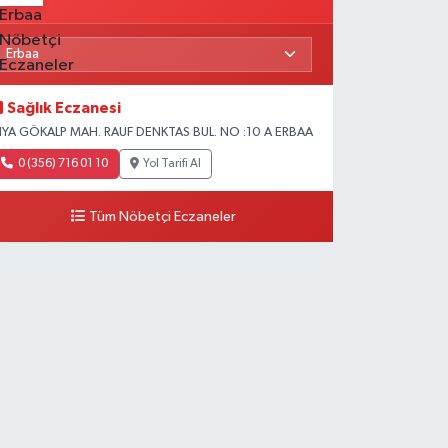
Sağlık Eczanesi
IYA GÖKALP MAH. RAUF DENKTAS BUL. NO :10 A ERBAA
0 (356) 716 01 10
Yol Tarifi Al
Tüm Nöbetçi Eczaneler