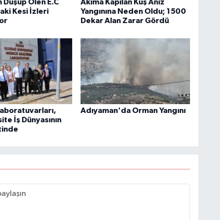
 Düşüp Ölen E.C
Akıma Kapılan Kuş Anız
i Kesi İzleri
Yangınına Neden Oldu; 1500
yor
Dekar Alan Zarar Gördü
aboratuvarları,
Adıyaman'da Orman Yangını
ite İş Dünyasının
tinde