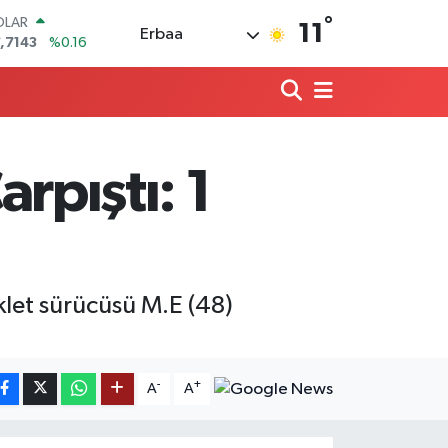
°
OLAR
11
Erbaa
,7143
%0.16
URO
,0317
%-0.02
ERLİN
,2463
%0.07
AM ALTIN
10.40
%0.45
arpıştı: 1
ST100
.799
%70
TCOIN
.225,61
%-0.63
iklet sürücüsü M.E (48)
-
+
A
A