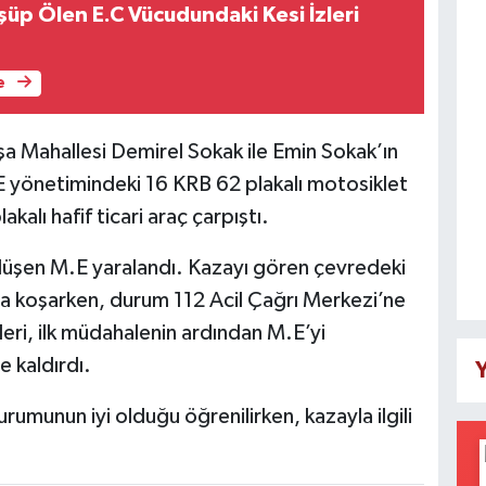
üp Ölen E.C Vücudundaki Kesi İzleri
e
a Mahallesi Demirel Sokak ile Emin Sokak’ın
E yönetimindeki 16 KRB 62 plakalı motosiklet
alı hafif ticari araç çarpıştı.
düşen M.E yaralandı. Kazayı gören çevredeki
na koşarken, durum 112 Acil Çağrı Merkezi’ne
pleri, ilk müdahalenin ardından M.E’yi
 kaldırdı.
Y
urumunun iyi olduğu öğrenilirken, kazayla ilgili