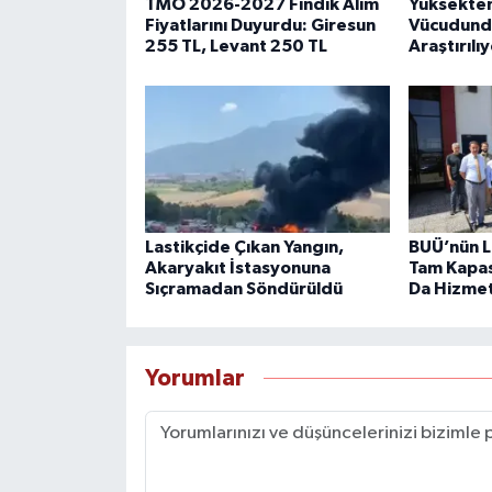
TMO 2026-2027 Fındık Alım
Yüksekten
Fiyatlarını Duyurdu: Giresun
Vücudundak
255 TL, Levant 250 TL
Araştırılı
Lastikçide Çıkan Yangın,
BUÜ’nün L
Akaryakıt İstasyonuna
Tam Kapas
Sıçramadan Söndürüldü
Da Hizme
Yorumlar