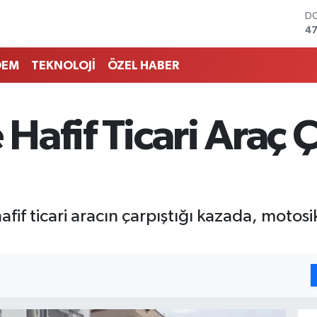
D
47
E
55
DEM
TEKNOLOJİ
ÖZEL HABER
ST
64
GR
65
 Hafif Ticari Araç Ç
Bİ
13
BI
64
afif ticari aracın çarpıştığı kazada, motos