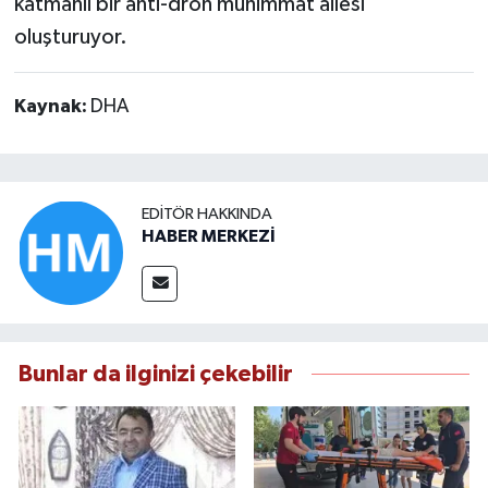
katmanlı bir anti-dron mühimmat ailesi
oluşturuyor.
Kaynak:
DHA
EDITÖR HAKKINDA
HABER MERKEZİ
Bunlar da ilginizi çekebilir