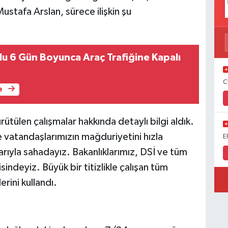
ustafa Arslan, sürece ilişkin şu
lu 6 Gün Boyunca Araç Trafiğine Kapalı
C
e
tülen çalışmalar hakkında detaylı bilgi aldık.
ve vatandaşlarımızın mağduriyetini hızla
E
rıyla sahadayız. Bakanlıklarımız, DSİ ve tüm
sindeyiz. Büyük bir titizlikle çalışan tüm
rini kullandı.