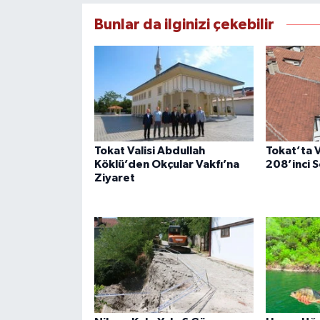
Bunlar da ilginizi çekebilir
Tokat Valisi Abdullah
Tokat’ta 
Köklü’den Okçular Vakfı’na
208’inci S
Ziyaret