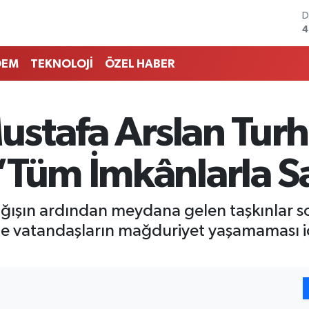
D
4
E
5
DEM
TEKNOLOJİ
ÖZEL HABER
S
6
G
6
Mustafa Arslan Turh
B
1
B
“Tüm İmkânlarla 
6
ağışın ardından meydana gelen taşkınlar son
de vatandaşların mağduriyet yaşamaması iç