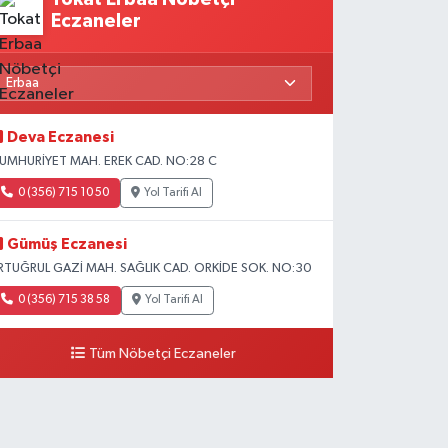
Eczaneler
Deva Eczanesi
UMHURİYET MAH. EREK CAD. NO:28 C
0 (356) 715 10 50
Yol Tarifi Al
Gümüş Eczanesi
RTUĞRUL GAZİ MAH. SAĞLIK CAD. ORKİDE SOK. NO:30
0 (356) 715 38 58
Yol Tarifi Al
Tüm Nöbetçi Eczaneler