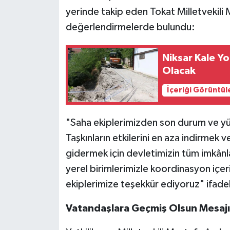
yerinde takip eden Tokat Milletvekili M
değerlendirmelerde bulundu:
Niksar Kale Yo
Olacak
İçeriği Görüntül
"Saha ekiplerimizden son durum ve yürü
Taşkınların etkilerini en aza indirmek 
gidermek için devletimizin tüm imkânla
yerel birimlerimizle koordinasyon içeri
ekiplerimize teşekkür ediyoruz" ifadele
Vatandaşlara Geçmiş Olsun Mesajı