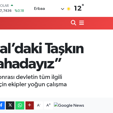
°
OLAR
12
Erbaa
7,7436
%0.18
URO
5,2510
%0.32
TERLİN
4,4811
%0.38
RAM ALTIN
660.55
%0
al’daki Taşkın
İST100
3.779
%-14
ITCOIN
Sahadayız”
4.815,30
%-0.1
rası devletin tüm ilgili
in ekipler yoğun çalışma
-
+
A
A