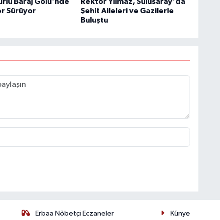
rlu Baraj Gölü'nde
Rektör Yılmaz, Sulusaray'da
r Sürüyor
Şehit Aileleri ve Gazilerle
Buluştu
Erbaa Nöbetçi Eczaneler
Künye