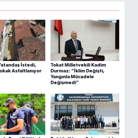
Vatandaş İstedi,
Tokat Milletvekili Kadim
okak Asfaltlanıyor
Durmaz: “İklim Değişti,
Yangınla Mücadele
Değişmedi”