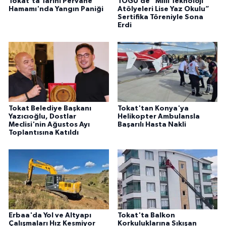
Tokat'ta Tarihi Pervane
TOGÜ’de “Milli Teknoloji
Hamamı'nda Yangın Paniği
Atölyeleri Lise Yaz Okulu”
Sertifika Töreniyle Sona
Erdi
Tokat Belediye Başkanı
Tokat'tan Konya'ya
Yazıcıoğlu, Dostlar
Helikopter Ambulansla
Meclisi'nin Ağustos Ayı
Başarılı Hasta Nakli
Toplantısına Katıldı
Erbaa'da Yol ve Altyapı
Tokat'ta Balkon
Çalışmaları Hız Kesmiyor
Korkuluklarına Sıkışan