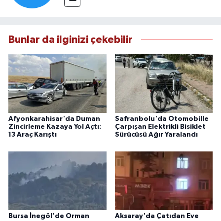
Bunlar da ilginizi çekebilir
Afyonkarahisar'da Duman
Safranbolu'da Otomobille
Zincirleme Kazaya Yol Açtı:
Çarpışan Elektrikli Bisiklet
13 Araç Karıştı
Sürücüsü Ağır Yaralandı
Bursa İnegöl'de Orman
Aksaray'da Çatıdan Eve