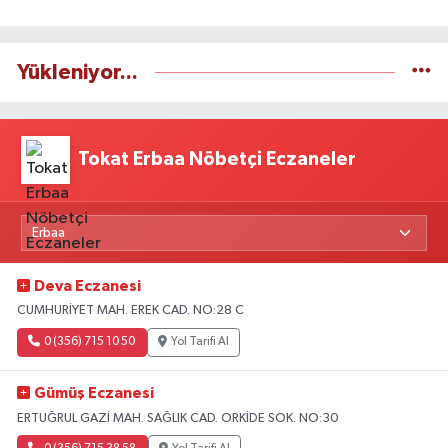
Yükleniyor...
Tokat Erbaa Nöbetçi Eczaneler
Deva Eczanesi
CUMHURİYET MAH. EREK CAD. NO:28 C
0 (356) 715 10 50
Yol Tarifi Al
Gümüş Eczanesi
ERTUĞRUL GAZİ MAH. SAĞLIK CAD. ORKİDE SOK. NO:30