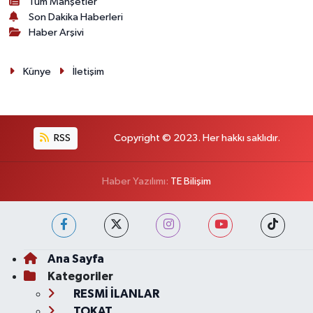
Tüm Manşetler
Son Dakika Haberleri
Haber Arşivi
Künye
İletişim
RSS
Copyright © 2023. Her hakkı saklıdır.
Haber Yazılımı:
TE Bilişim
Ana Sayfa
Kategoriler
RESMİ İLANLAR
TOKAT