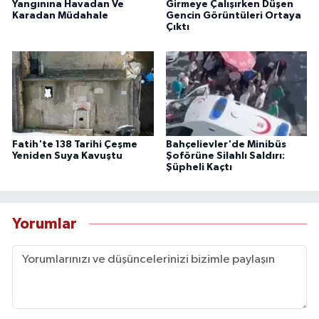
Yangınına Havadan Ve
Girmeye Çalışırken Düşen
Karadan Müdahale
Gencin Görüntüleri Ortaya
Çıktı
Fatih'te 138 Tarihi Çeşme
Bahçelievler'de Minibüs
Yeniden Suya Kavuştu
Şoförüne Silahlı Saldırı:
Şüpheli Kaçtı
Yorumlar