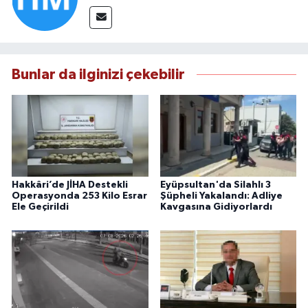
Bunlar da ilginizi çekebilir
Hakkâri’de JİHA Destekli
Eyüpsultan'da Silahlı 3
Operasyonda 253 Kilo Esrar
Şüpheli Yakalandı: Adliye
Ele Geçirildi
Kavgasına Gidiyorlardı