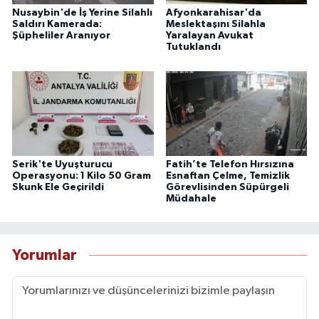
Nusaybin'de İş Yerine Silahlı
Afyonkarahisar'da
Saldırı Kamerada:
Meslektaşını Silahla
Şüpheliler Aranıyor
Yaralayan Avukat
Tutuklandı
Serik'te Uyuşturucu
Fatih’te Telefon Hırsızına
Operasyonu: 1 Kilo 50 Gram
Esnaftan Çelme, Temizlik
Skunk Ele Geçirildi
Görevlisinden Süpürgeli
Müdahale
Yorumlar