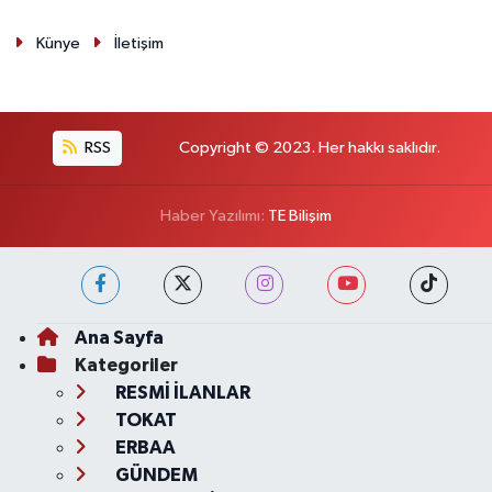
Künye
İletişim
RSS
Copyright © 2023. Her hakkı saklıdır.
Haber Yazılımı:
TE Bilişim
Ana Sayfa
Kategoriler
RESMİ İLANLAR
TOKAT
ERBAA
GÜNDEM