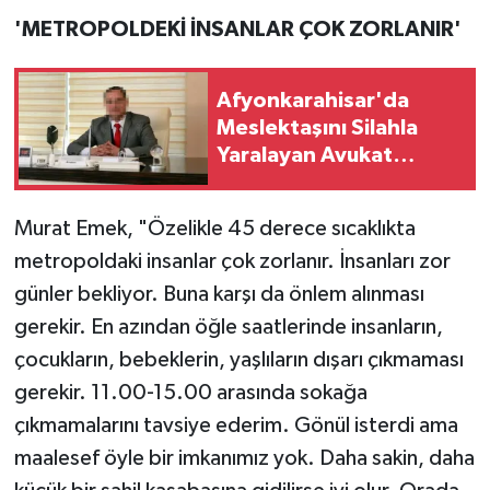
'METROPOLDEKİ İNSANLAR ÇOK ZORLANIR'
Afyonkarahisar'da
Meslektaşını Silahla
Yaralayan Avukat
Tutuklandı
Murat Emek, "Özelikle 45 derece sıcaklıkta
metropoldaki insanlar çok zorlanır. İnsanları zor
günler bekliyor. Buna karşı da önlem alınması
gerekir. En azından öğle saatlerinde insanların,
çocukların, bebeklerin, yaşlıların dışarı çıkmaması
gerekir. 11.00-15.00 arasında sokağa
çıkmamalarını tavsiye ederim. Gönül isterdi ama
maalesef öyle bir imkanımız yok. Daha sakin, daha