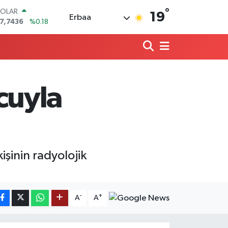
°
OLAR
19
Erbaa
7,7436
%0.18
URO
5,2510
%0.32
TERLİN
4,4811
%0.38
RAM ALTIN
660.55
%0.03
cuyla
İST100
3.779
%-14
ITCOIN
4.959,79
%1.11
işinin radyolojik
-
+
A
A