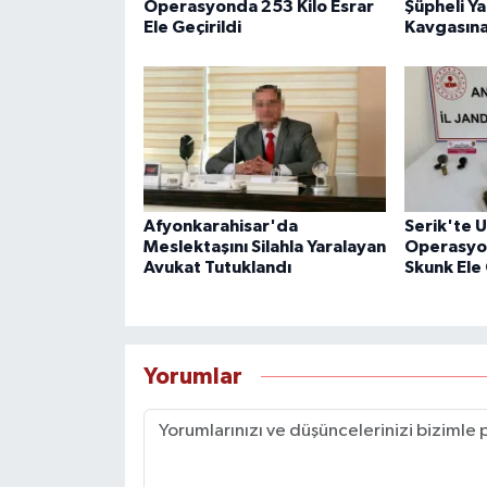
Operasyonda 253 Kilo Esrar
Şüpheli Ya
Ele Geçirildi
Kavgasına
Afyonkarahisar'da
Serik'te 
Meslektaşını Silahla Yaralayan
Operasyon
Avukat Tutuklandı
Skunk Ele 
Yorumlar