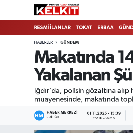
RESMİ İLANLAR
TOKAT
ERBAA
GÜN
HABERLER
GÜNDEM
Makatında 1
Yakalanan Şü
Iğdır’da, polisin gözaltına alı
muayenesinde, makatında top
HABER MERKEZİ
01.11.2025 - 15:39
EDITÖR
YAYINLANMA