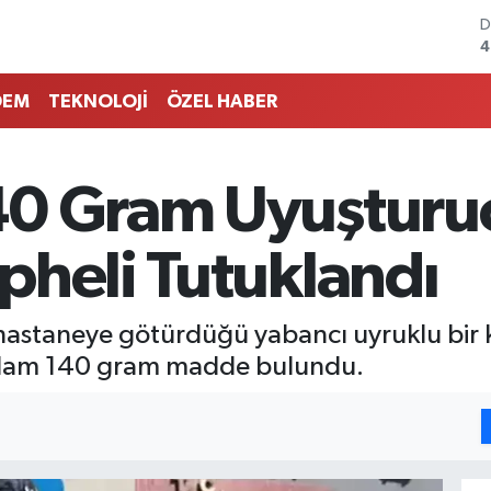
D
4
E
5
DEM
TEKNOLOJİ
ÖZEL HABER
S
6
G
6
40 Gram Uyuşturu
B
1
B
pheli Tutuklandı
6
p hastaneye götürdüğü yabancı uyruklu bir k
lam 140 gram madde bulundu.