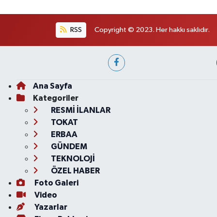
RSS
Copyright © 2023. Her hakkı saklıdır.
Ana Sayfa
Kategoriler
RESMİ İLANLAR
TOKAT
ERBAA
GÜNDEM
TEKNOLOJİ
ÖZEL HABER
Foto Galeri
Video
Yazarlar