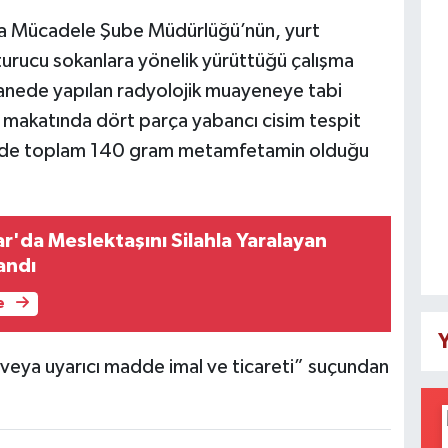
la Mücadele Şube Müdürlüğü’nün, yurt
turucu sokanlara yönelik yürüttüğü çalışma
tanede yapılan radyolojik muayeneye tabi
 makatında dört parça yabancı cisim tespit
lerde toplam 140 gram metamfetamin olduğu
r'da Meslektaşını Silahla Yaralayan
andı
e
Y
 veya uyarıcı madde imal ve ticareti” suçundan