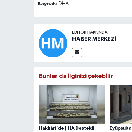
Kaynak:
DHA
EDITÖR HAKKINDA
HABER MERKEZİ
Bunlar da ilginizi çekebilir
Hakkâri’de JİHA Destekli
Eyüpsultan