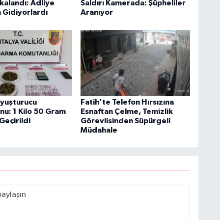
kalandı: Adliye
Saldırı Kamerada: Şüpheliler
 Gidiyorlardı
Aranıyor
Uyuşturucu
Fatih’te Telefon Hırsızına
u: 1 Kilo 50 Gram
Esnaftan Çelme, Temizlik
Geçirildi
Görevlisinden Süpürgeli
Müdahale