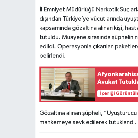
İl Emniyet Müdürlüğü Narkotik Suçlar
dışından Türkiye’ye vücutlarında uyuş
kapsamında gözaltına alınan kişi, has
tutuldu. Muayene sırasında şüphelinin
edildi. Operasyonla çıkarılan paket
belirlendi.
Afyonkarahisa
Avukat Tutukl
İçeriği Görüntül
Gözaltına alınan şüpheli, “Uyuşturucu
mahkemeye sevk edilerek tutuklandı.