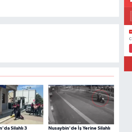
C
'da Silahlı 3
Nusaybin'de İş Yerine Silahlı