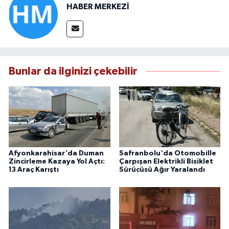
HABER MERKEZİ
Bunlar da ilginizi çekebilir
Afyonkarahisar'da Duman
Safranbolu'da Otomobille
Zincirleme Kazaya Yol Açtı:
Çarpışan Elektrikli Bisiklet
13 Araç Karıştı
Sürücüsü Ağır Yaralandı