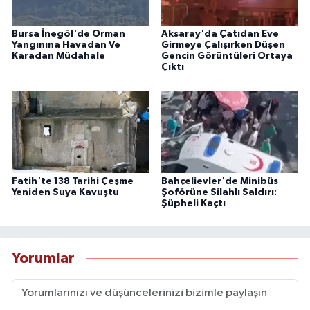
Bursa İnegöl'de Orman
Aksaray'da Çatıdan Eve
Yangınına Havadan Ve
Girmeye Çalışırken Düşen
Karadan Müdahale
Gencin Görüntüleri Ortaya
Çıktı
Fatih'te 138 Tarihi Çeşme
Bahçelievler'de Minibüs
Yeniden Suya Kavuştu
Şoförüne Silahlı Saldırı:
Şüpheli Kaçtı
Yorumlar