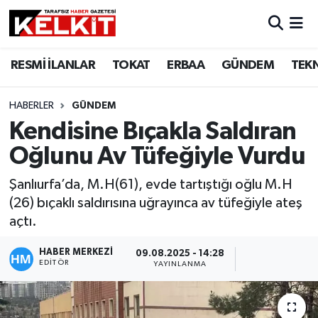
RESMİ İLANLAR
TOKAT
ERBAA
GÜNDEM
TEK
HABERLER
GÜNDEM
Kendisine Bıçakla Saldıran
Oğlunu Av Tüfeğiyle Vurdu
Şanlıurfa’da, M.H(61), evde tartıştığı oğlu M.H
(26) bıçaklı saldırısına uğrayınca av tüfeğiyle ateş
açtı.
HABER MERKEZİ
09.08.2025 - 14:28
EDITÖR
YAYINLANMA