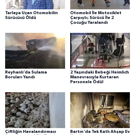
Tarlaya Uçan Otomobilin
Otomobil İle Motosiklet
Sürücüsü Öldü
Çarpıştı; Sürücü İle 2
Çocuğu Yaralandı
Reyhanlı’da Sulama
2 Yaşındaki Bebeği Heimlich
Boruları Yandı
Manevrasıyla Kurtaran
Personele Ödül
Çiftliğin Havalandırması
Bartın'da Tek Katlı Ahşap Ev