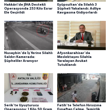
Hakkâri’de JİHA Destekli
Eyüpsultan'da Silahlı 3
Operasyonda 253 Kilo Esrar
Şüpheli Yakalandı: Adliye
Ele Geçirildi
Kavgasına Gidiyorlardı
Nusaybin'de İş Yerine Silahlı
Afyonkarahisar'da
Saldırı Kamerada:
Meslektaşını Silahla
Şüpheliler Aranıyor
Yaralayan Avukat
Tutuklandı
Serik'te Uyuşturucu
Fatih’te Telefon Hırsızına
Operasyonu: 1 Kilo 50 Gram
Esnaftan Çelme, Temizlik