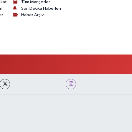
okat
Tüm Manşetler
on
Son Dakika Haberleri
er
Haber Arşivi