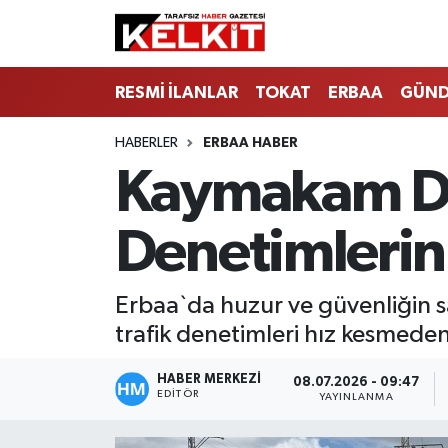
RESMİ İLANLAR
TOKAT
ERBAA
GÜN
HABERLER
ERBAA HABER
Kaymakam Dr.
Denetimlerini
Erbaa`da huzur ve güvenliğin 
trafik denetimleri hız kesmede
HABER MERKEZİ
08.07.2026 - 09:47
EDITÖR
YAYINLANMA