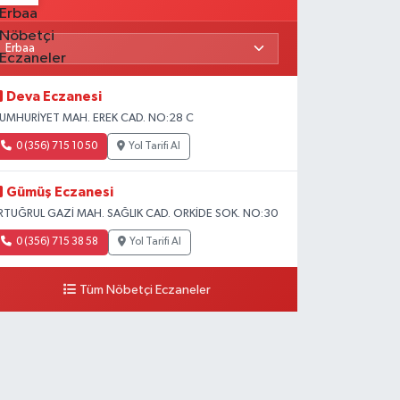
Deva Eczanesi
UMHURİYET MAH. EREK CAD. NO:28 C
0 (356) 715 10 50
Yol Tarifi Al
Gümüş Eczanesi
RTUĞRUL GAZİ MAH. SAĞLIK CAD. ORKİDE SOK. NO:30
0 (356) 715 38 58
Yol Tarifi Al
Tüm Nöbetçi Eczaneler