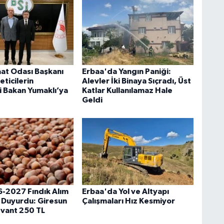
aat Odası Başkanı
Erbaa'da Yangın Paniği:
eticilerin
Alevler İki Binaya Sıçradı, Üst
i Bakan Yumaklı’ya
Katlar Kullanılamaz Hale
Geldi
-2027 Fındık Alım
Erbaa'da Yol ve Altyapı
ı Duyurdu: Giresun
Çalışmaları Hız Kesmiyor
evant 250 TL