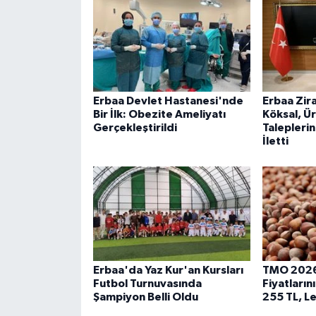
Erbaa Devlet Hastanesi'nde
Erbaa Zir
Bir İlk: Obezite Ameliyatı
Köksal, Ür
Gerçekleştirildi
Taleplerin
İletti
Erbaa'da Yaz Kur'an Kursları
TMO 2026
Futbol Turnuvasında
Fiyatların
Şampiyon Belli Oldu
255 TL, L