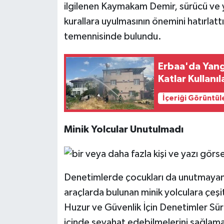
ilgilenen Kaymakam Demir, sürücü ve y
kurallara uyulmasının önemini hatırlattı
temennisinde bulundu.
Erbaa'da Yangı
Katlar Kullanı
İçeriği Görüntül
Minik Yolcular Unutulmadı
Denetimlerde çocukları da unutmayan
araçlarda bulunan minik yolculara çeşi
Huzur ve Güvenlik İçin Denetimler Sür
içinde seyahat edebilmelerini sağlama