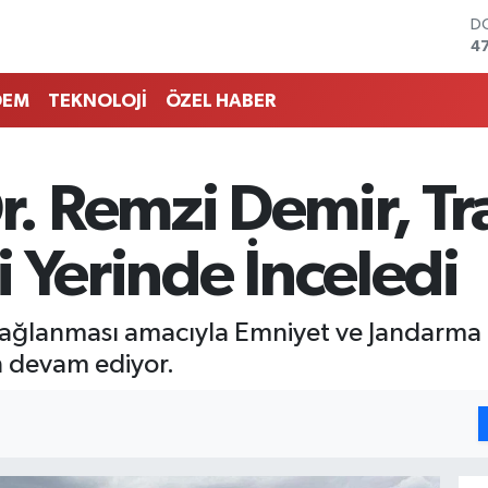
D
4
E
5
DEM
TEKNOLOJİ
ÖZEL HABER
ST
64
G
6
 Remzi Demir, Tra
Bİ
13
B
 Yerinde İnceledi
6
sağlanması amacıyla Emniyet ve Jandarma e
n devam ediyor.