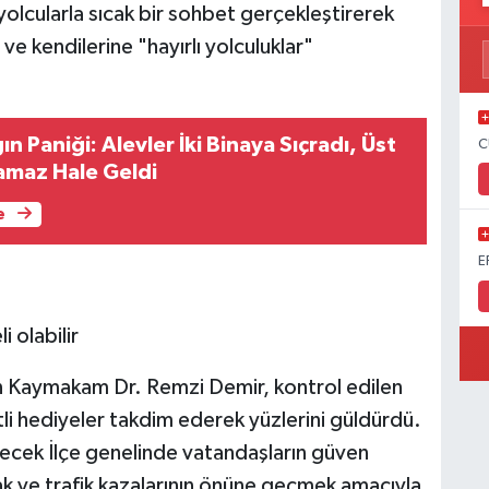
olcularla sıcak bir sohbet gerçekleştirerek
 ve kendilerine "hayırlı yolculuklar"
n Paniği: Alevler İki Binaya Sıçradı, Üst
C
lamaz Hale Geldi
e
E
 Kaymakam Dr. Remzi Demir, kontrol edilen
tli hediyeler takdim ederek yüzlerini güldürdü.
ecek İlçe genelinde vatandaşların güven
k ve trafik kazalarının önüne geçmek amacıyla