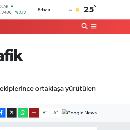
°
OLAR
25
Erbaa
7,7436
%0.18
URO
5,2510
%0.32
ERLİN
,4811
%0.38
RAM ALTIN
660.55
%0.03
fik
ST100
.779
%-14
ITCOIN
4.959,79
%1.11
kiplerince ortaklaşa yürütülen
-
+
A
A