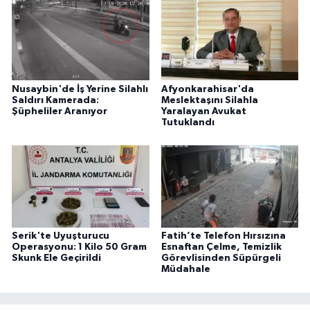
Nusaybin'de İş Yerine Silahlı
Afyonkarahisar'da
Saldırı Kamerada:
Meslektaşını Silahla
Şüpheliler Aranıyor
Yaralayan Avukat
Tutuklandı
Serik'te Uyuşturucu
Fatih’te Telefon Hırsızına
Operasyonu: 1 Kilo 50 Gram
Esnaftan Çelme, Temizlik
Skunk Ele Geçirildi
Görevlisinden Süpürgeli
Müdahale