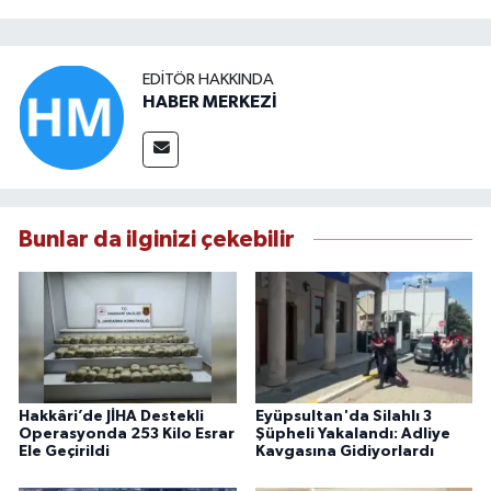
EDITÖR HAKKINDA
HABER MERKEZİ
Bunlar da ilginizi çekebilir
Hakkâri’de JİHA Destekli
Eyüpsultan'da Silahlı 3
Operasyonda 253 Kilo Esrar
Şüpheli Yakalandı: Adliye
Ele Geçirildi
Kavgasına Gidiyorlardı