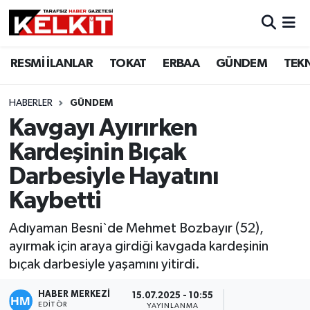
RESMİ İLANLAR
TOKAT
ERBAA
GÜNDEM
TEK
HABERLER
GÜNDEM
Kavgayı Ayırırken
Kardeşinin Bıçak
Darbesiyle Hayatını
Kaybetti
Adıyaman Besni`de Mehmet Bozbayır (52),
ayırmak için araya girdiği kavgada kardeşinin
bıçak darbesiyle yaşamını yitirdi.
HABER MERKEZİ
15.07.2025 - 10:55
EDITÖR
YAYINLANMA