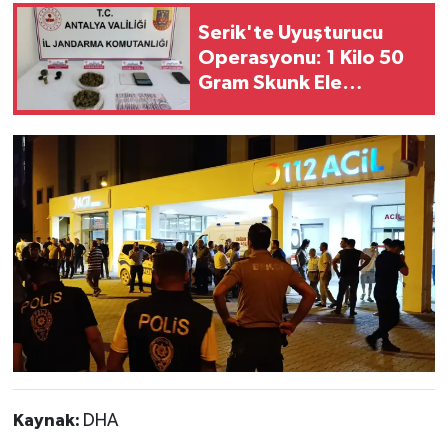
Serik'te Uyuşturucu
Operasyonu: 1 Kilo 50
Gram Skunk Ele
Geçirildi
Kaynak:
DHA