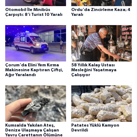
Otomobil İle Minibüs
Ordu'da Zincirleme Kaza; 4
Çarpıştı: 8'i Turist 10 Yaralı
Yaralı
Çorum'da Elini Yem Kırma
58 Yıllık Kalay Ustası
Makinesine Kaptıran Çiftçi,
Mesleğini Yaşatmaya
Ağır Yaralandı
Çalışıyor
Kumsalda Yakılan Ateş,
Patates Yüklü Kamyon
Denize Ulaşmaya Çalışan
Devrildi
Yavru Carettanın Ölümüne