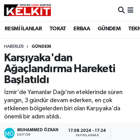
RESMİ İLANLAR
TOKAT
ERBAA
GÜNDEM
TEK
HABERLER
GÜNDEM
Karşıyaka'dan
Ağaçlandırma Hareketi
Başlatıldı
İzmir'de Yamanlar Dağı'nın eteklerinde süren
yangın, 3 gündür devam ederken, en çok
etkilenen bölgelerden biri olan Karşıyaka'da
önemli bir adım atıldı.
MUHAMMED ÖZKAN
17.08.2024 - 17:24
EDITÖR
YAYINLANMA