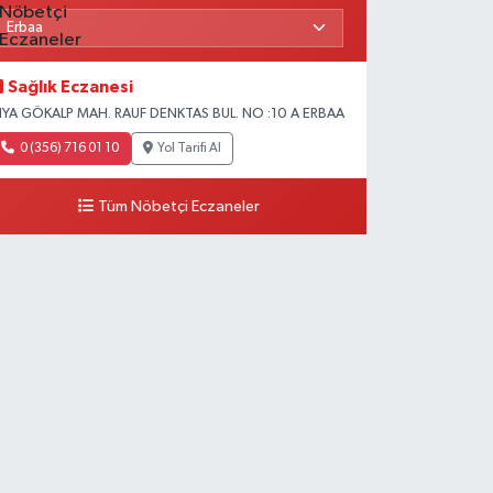
Sağlık Eczanesi
IYA GÖKALP MAH. RAUF DENKTAS BUL. NO :10 A ERBAA
0 (356) 716 01 10
Yol Tarifi Al
Tüm Nöbetçi Eczaneler