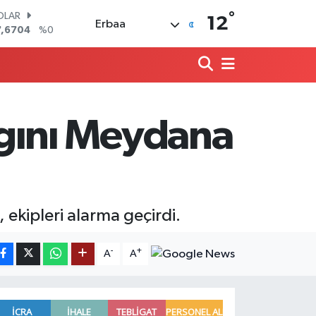
°
OLAR
12
Erbaa
7,6704
%0
URO
5,0406
%-0.08
ERLİN
,2143
%0
RAM ALTIN
500.87
%0.12
gını Meydana
ST100
.799
%70
ITCOIN
4.643,95
%0.16
kipleri alarma geçirdi.
-
+
A
A