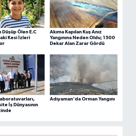
 Düşüp Ölen E.C
Akıma Kapılan Kuş Anız
i Kesi İzleri
Yangınına Neden Oldu; 1500
yor
Dekar Alan Zarar Gördü
aboratuvarları,
Adıyaman'da Orman Yangını
ite İş Dünyasının
tinde