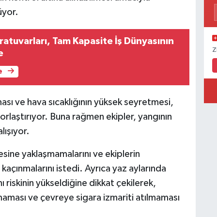
üyor.
atuvarları, Tam Kapasite İş Dünyasının
Z
e
e
ası ve hava sıcaklığının yüksek seyretmesi,
rlaştırıyor. Buna rağmen ekipler, yangının
lışıyor.
esine yaklaşmamalarını ve ekiplerin
kaçınmalarını istedi. Ayrıca yaz aylarında
nı riskinin yükseldiğine dikkat çekilerek,
lmaması ve çevreye sigara izmariti atılmaması