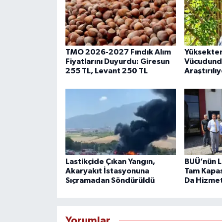
TMO 2026-2027 Fındık Alım
Yüksekten
Fiyatlarını Duyurdu: Giresun
Vücudundak
255 TL, Levant 250 TL
Araştırılı
Lastikçide Çıkan Yangın,
BUÜ’nün L
Akaryakıt İstasyonuna
Tam Kapas
Sıçramadan Söndürüldü
Da Hizme
Yorumlar