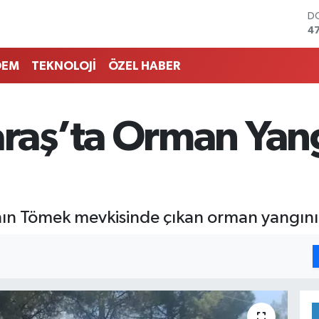
D
4
E
5
DEM
TEKNOLOJİ
ÖZEL HABER
ST
64
G
6
aş’ta Orman Yan
Bİ
13
B
6
n Tömek mevkisinde çıkan orman yangını, e