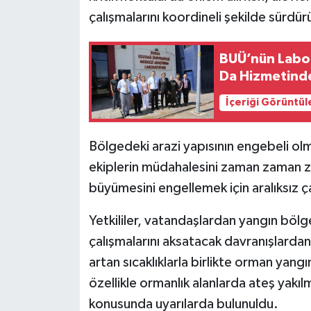
çalışmalarını koordineli şekilde sürdür
BUÜ’nün Labor
Da Hizmetind
İçeriği Görüntül
Bölgedeki arazi yapısının engebeli olm
ekiplerin müdahalesini zaman zaman zo
büyümesini engellemek için aralıksız ça
Yetkililer, vatandaşlardan yangın bölg
çalışmalarını aksatacak davranışlardan 
artan sıcaklıklarla birlikte orman yangı
özellikle ormanlık alanlarda ateş yakı
konusunda uyarılarda bulunuldu.