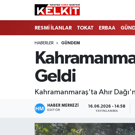
RESMİ İLANLAR
TOKAT
ERBAA
GÜN
HABERLER
GÜNDEM
Kahramanmar
Geldi
Kahramanmaraş'ta Ahır Dağı'nı
HABER MERKEZİ
16.06.2026 - 14:58
EDITÖR
YAYINLANMA