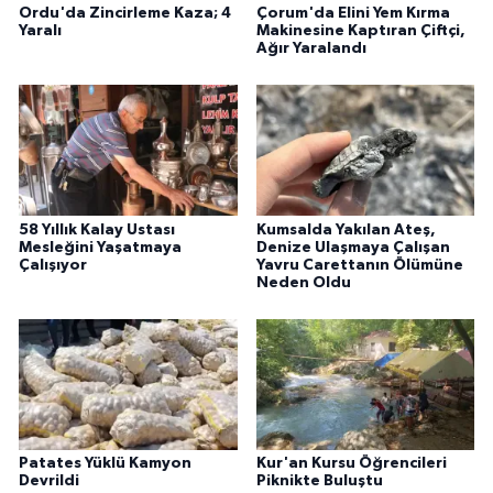
Ordu'da Zincirleme Kaza; 4
Çorum'da Elini Yem Kırma
Yaralı
Makinesine Kaptıran Çiftçi,
Ağır Yaralandı
58 Yıllık Kalay Ustası
Kumsalda Yakılan Ateş,
Mesleğini Yaşatmaya
Denize Ulaşmaya Çalışan
Çalışıyor
Yavru Carettanın Ölümüne
Neden Oldu
Patates Yüklü Kamyon
Kur'an Kursu Öğrencileri
Devrildi
Piknikte Buluştu