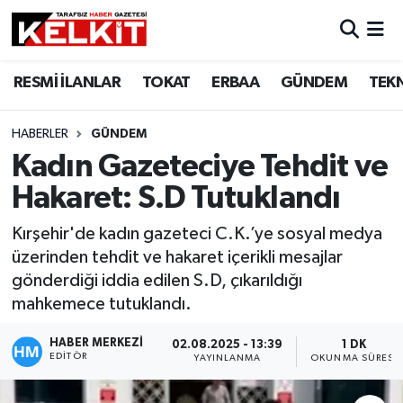
RESMİ İLANLAR
TOKAT
ERBAA
GÜNDEM
TEK
HABERLER
GÜNDEM
Kadın Gazeteciye Tehdit ve
Hakaret: S.D Tutuklandı
Kırşehir'de kadın gazeteci C.K.’ye sosyal medya
üzerinden tehdit ve hakaret içerikli mesajlar
gönderdiği iddia edilen S.D, çıkarıldığı
mahkemece tutuklandı.
HABER MERKEZİ
02.08.2025 - 13:39
1 DK
EDITÖR
YAYINLANMA
OKUNMA SÜRESI