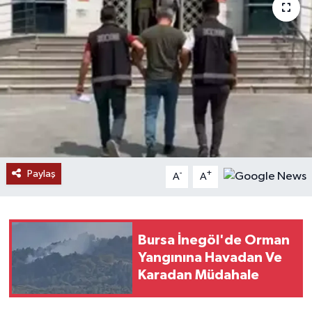
Paylaş
-
+
A
A
Bursa İnegöl'de Orman
Yangınına Havadan Ve
Karadan Müdahale