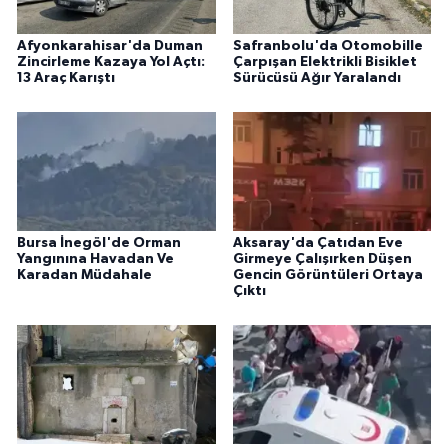
Afyonkarahisar'da Duman
Safranbolu'da Otomobille
Zincirleme Kazaya Yol Açtı:
Çarpışan Elektrikli Bisiklet
13 Araç Karıştı
Sürücüsü Ağır Yaralandı
Bursa İnegöl'de Orman
Aksaray'da Çatıdan Eve
Yangınına Havadan Ve
Girmeye Çalışırken Düşen
Karadan Müdahale
Gencin Görüntüleri Ortaya
Çıktı