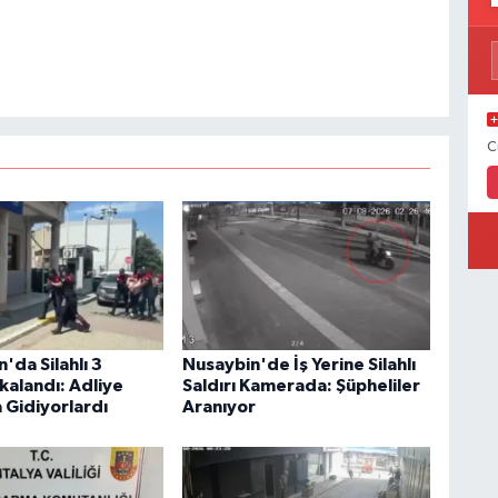
C
'da Silahlı 3
Nusaybin'de İş Yerine Silahlı
kalandı: Adliye
Saldırı Kamerada: Şüpheliler
 Gidiyorlardı
Aranıyor