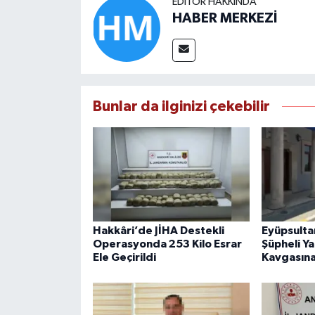
EDITÖR HAKKINDA
HABER MERKEZİ
Bunlar da ilginizi çekebilir
Hakkâri’de JİHA Destekli
Eyüpsultan
Operasyonda 253 Kilo Esrar
Şüpheli Ya
Ele Geçirildi
Kavgasına