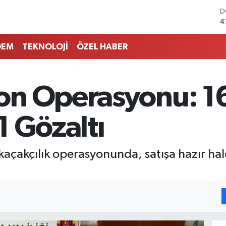
D
4
E
5
DEM
TEKNOLOJİ
ÖZEL HABER
S
6
G
6
n Operasyonu: 16
B
1
B
 1 Gözaltı
6
çakçılık operasyonunda, satışa hazır hal