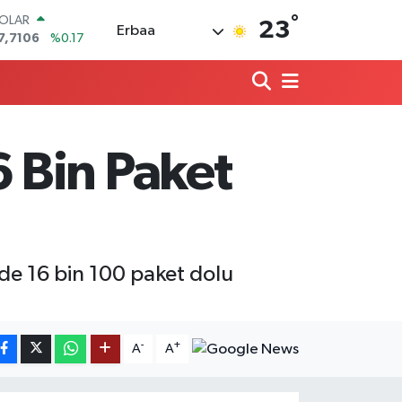
°
OLAR
23
Erbaa
7,7106
%0.17
URO
5,1652
%0.27
TERLİN
4,4046
%0.35
RAM ALTIN
618.49
%2.12
 Bin Paket
İST100
3.773
%-19
ITCOIN
5.130,04
%1.2
de 16 bin 100 paket dolu
-
+
A
A