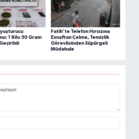
Uyuşturucu
Fatih’te Telefon Hırsızına
u: 1 Kilo 50 Gram
Esnaftan Çelme, Temizlik
Geçirildi
Görevlisinden Süpürgeli
Müdahale